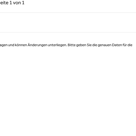
rige Seite, 1 von 1
Nächste Seite, 1 von 1
eite
1 von 1
Seite 1 von 1
 Tagen und können Änderungen unterliegen. Bitte geben Sie die genauen Daten für die