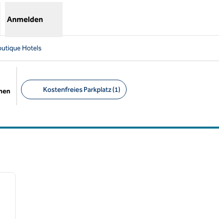
Anmelden
utique Hotels
Kostenfreies Parkplatz (1)
chen
Empfohlene Filter
/
12
nächstes Bild