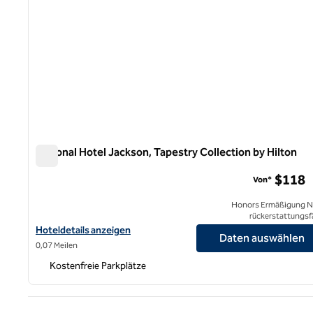
National Hotel Jackson, Tapestry Collection by Hilton
National Hotel Jackson, Tapestry Collection by Hilton
$118
Von*
Honors Ermäßigung N
rückerstattungsf
Hoteldetails für das National Hotel Jackson, Tapestry Collection
Hoteldetails anzeigen
Daten auswählen
0,07 Meilen
Kostenfreie Parkplätze