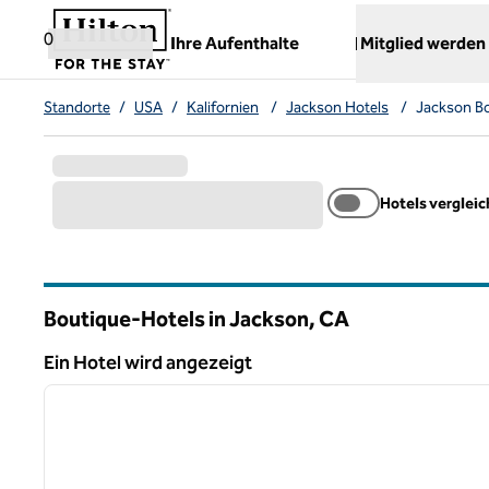
Weiter zum Inhalt
,
öffnet neue Registerkarte
0
Ihre Aufenthalte
Mitglied werden
Standorte
/
USA
/
Kalifornien
/
Jackson Hotels
/
Jackson Bo
Hotels verglei
Boutique-Hotels in Jackson,
CA
Kalifornien
Ein Hotel wird angezeigt
1
Ein Hotel wird angezeigt
Vorheriges Bild
1 von 12