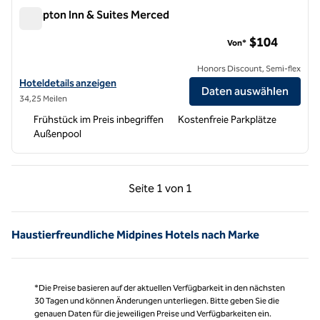
Hampton Inn & Suites Merced
Hampton Inn & Suites Merced
$104
Von*
Honors Discount, Semi-flex
Hoteldetails für Hampton Inn & Suites Merced anzeigen
Hoteldetails anzeigen
Daten auswählen
34,25 Meilen
Frühstück im Preis inbegriffen
Kostenfreie Parkplätze
Außenpool
Vorherige Seite, 1 von 1
Nächste Seite, 1 von
Seite
1 von 1
Seite 1 von 1
Haustierfreundliche Midpines Hotels nach Marke
*Die Preise basieren auf der aktuellen Verfügbarkeit in den nächsten
30 Tagen und können Änderungen unterliegen. Bitte geben Sie die
genauen Daten für die jeweiligen Preise und Verfügbarkeiten ein.