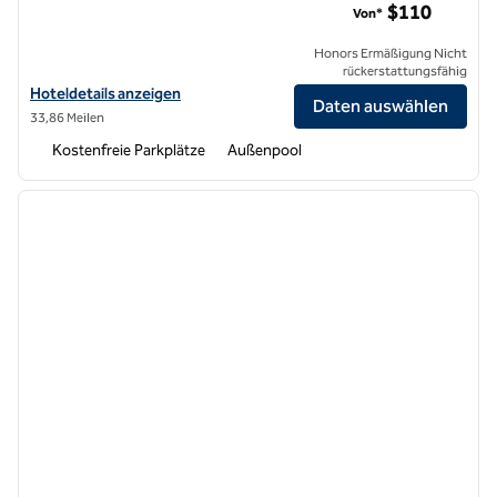
$110
Von*
Honors Ermäßigung Nicht
rückerstattungsfähig
Hoteldetails für Hilton Garden Inn Merced anzeigen
Hoteldetails anzeigen
Daten auswählen
33,86 Meilen
Kostenfreie Parkplätze
Außenpool
1
/
12
Vorheriges Bild
nächste
1 von 12