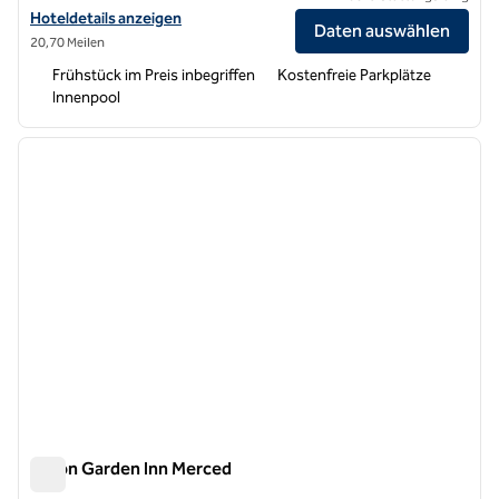
Hoteldetails für das Hampton Inn Oakhurst-Yosemite anzeigen
Hoteldetails anzeigen
Daten auswählen
20,70 Meilen
Frühstück im Preis inbegriffen
Kostenfreie Parkplätze
Innenpool
1
/
12
Vorheriges Bild
nächste
1 von 12
Hilton Garden Inn Merced
Hilton Garden Inn Merced