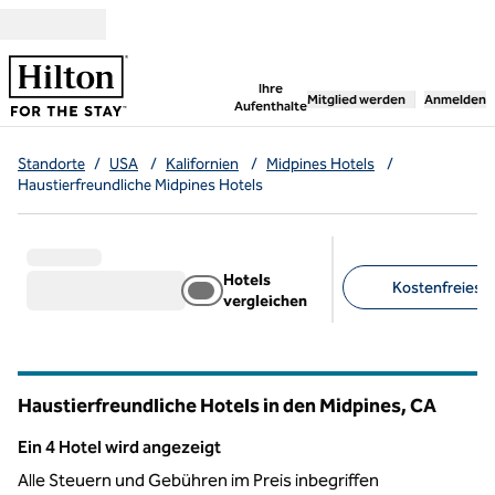
Weiter zum Inhalt
,
öffnet neue Registerka
Ihre
Mitglied werden
Anmelden
Aufenthalte
Standorte
/
USA
/
Kalifornien
/
Midpines Hotels
/
Haustierfreundliche Midpines Hotels
Hotels
Kostenfreies F
vergleichen
Empfohlene Filter
Haustierfreundliche Hotels in den Midpines,
CA
Kalifornien
Ein 4 Hotel wird angezeigt
Ein 4 Hotel wird angezeigt
Alle Steuern und Gebühren im Preis inbegriffen
1
/
12