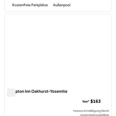
Kostenfreie Parkplätze
Außenpool
1
/
12
Vorheriges Bild
nächste
1 von 12
Hampton Inn Oakhurst-Yosemite
Hampton Inn Oakhurst-Yosemite
$163
Von*
Honors Ermäßigung Nicht
rückerstattungsfähig