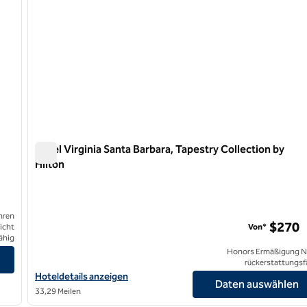
Hotel Virginia Santa Barbara, Tapestry Collection by
Hilton
by Hilton
Hotel Virginia Santa Barbara, Tapestry Collection by Hilto
hren
$270
icht
Von*
ähig
llection by Hilton anzeigen
Honors Ermäßigung N
rückerstattungsf
Hoteldetails für das Hotel Virginia Santa Barbara, Tapestry Colle
Hoteldetails anzeigen
Daten auswählen
33,29 Meilen