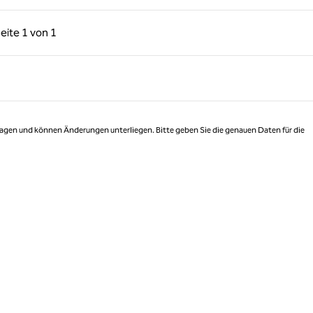
rige Seite, 1 von 1
Nächste Seite, 1 von 1
eite
1 von 1
Seite 1 von 1
 Tagen und können Änderungen unterliegen. Bitte geben Sie die genauen Daten für die