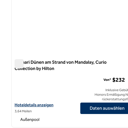
Zachari Dünen am Strand von Mandalay, Curio
Collection by Hilton
Zachari Dünen am Strand von Mandalay, Curio Collection 
$232
Von*
Inklusive Gebü
Honors Ermäßigung N
rückerstattungsf
Hoteldetails für Zachari Dünen am Strand von Mandalay, Curio Co
Hoteldetails anzeigen
Daten auswählen
3,64 Meilen
Außenpool