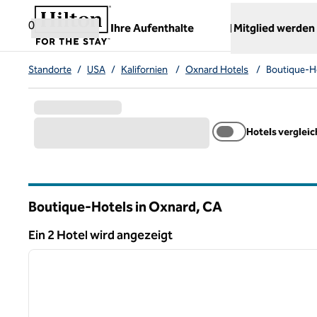
Weiter zum Inhalt
,
öffnet neue Registerkarte
0
Ihre Aufenthalte
Mitglied werden
Standorte
/
USA
/
Kalifornien
/
Oxnard Hotels
/
Boutique-H
Hotels verglei
Boutique-Hotels in Oxnard,
CA
Kalifornien
Ein 2 Hotel wird angezeigt
1
Ein 2 Hotel wird angezeigt
Vorheriges Bild
1 von 11