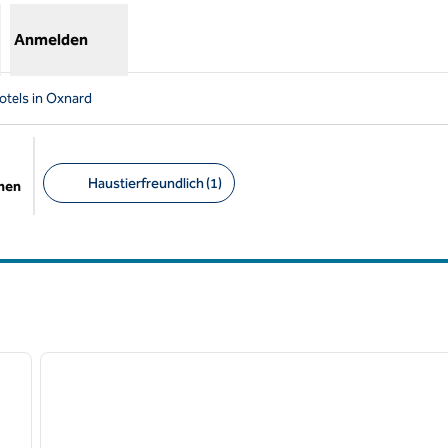
Anmelden
otels in Oxnard
Haustierfreundlich (1)
chen
Empfohlene Filter
/
11
1
nächstes Bild
Vorheriges Bild
1 von 12