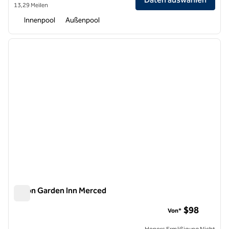
13,29 Meilen
Innenpool
Außenpool
1
/
12
Vorheriges Bild
nächste
1 von 12
Hilton Garden Inn Merced
Hilton Garden Inn Merced
$98
Von*
Honors Ermäßigung Nicht