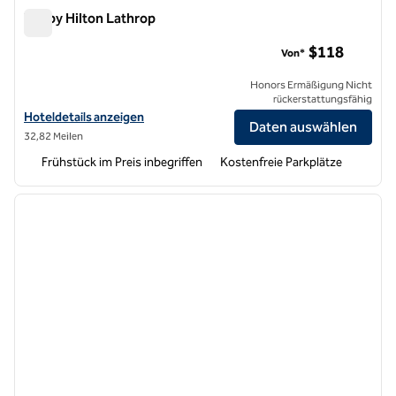
Tru by Hilton Lathrop
Tru by Hilton Lathrop
$118
Von*
Honors Ermäßigung Nicht
rückerstattungsfähig
Hoteldetails für Tru by Hilton Lathrop anzeigen
Hoteldetails anzeigen
Daten auswählen
32,82 Meilen
Frühstück im Preis inbegriffen
Kostenfreie Parkplätze
1
/
12
Vorheriges Bild
nächste
1 von 12