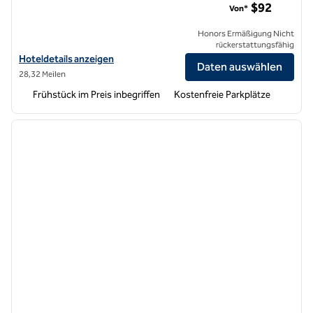
$92
Von*
Honors Ermäßigung Nicht
rückerstattungsfähig
Hoteldetails für Tru by Hilton Manteca anzeigen
Hoteldetails anzeigen
Daten auswählen
28,32 Meilen
Frühstück im Preis inbegriffen
Kostenfreie Parkplätze
1
/
12
Vorheriges Bild
nächste
1 von 12