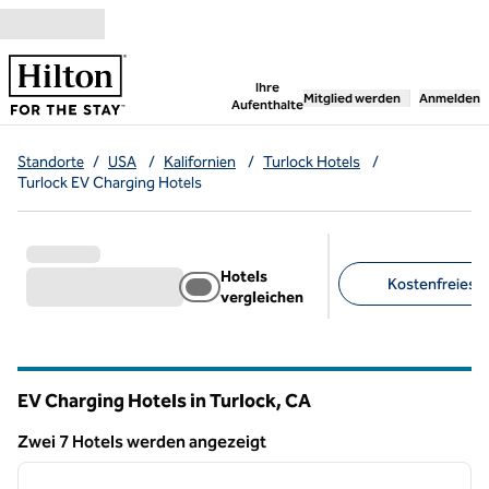
Weiter zum Inhalt
,
öffnet neue Registerka
Ihre
Mitglied werden
Anmelden
Aufenthalte
Standorte
/
USA
/
Kalifornien
/
Turlock Hotels
/
Turlock EV Charging Hotels
Hotels
Kostenfreies F
vergleichen
Empfohlene Filter
EV Charging Hotels in Turlock,
CA
Kalifornien
Zwei 7 Hotels werden angezeigt
1
/
12
Zwei 7 Hotels werden angezeigt
Vorheriges Bild
nächste
1 von 12