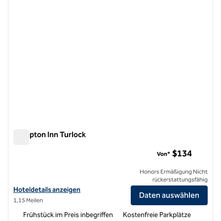
Hampton Inn Turlock
Hampton Inn Turlock
$134
Von*
Honors Ermäßigung Nicht
rückerstattungsfähig
Hoteldetails für Hampton Inn Turlock anzeigen
Hoteldetails anzeigen
Daten auswählen
1,15 Meilen
Frühstück im Preis inbegriffen
Kostenfreie Parkplätze