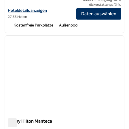
rückerstattungsfähig
Hoteldetails für Hilton Garden Inn Merced anzeigen
Hoteldetails anzeigen
Daten auswählen
27,33 Meilen
Kostenfreie Parkplätze
Außenpool
1
/
12
Vorheriges Bild
nächste
1 von 12
Tru by Hilton Manteca
Tru by Hilton Manteca