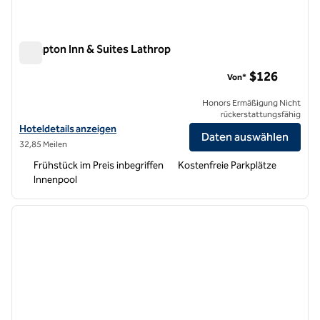
Hampton Inn & Suites Lathrop
Hampton Inn & Suites Lathrop
$126
Von*
Honors Ermäßigung Nicht
rückerstattungsfähig
Hoteldetails für Hampton Inn & Suites Lathrop anzeigen
Hoteldetails anzeigen
Daten auswählen
32,85 Meilen
Frühstück im Preis inbegriffen
Kostenfreie Parkplätze
Innenpool
1
/
12
Vorheriges Bild
nächste
1 von 12