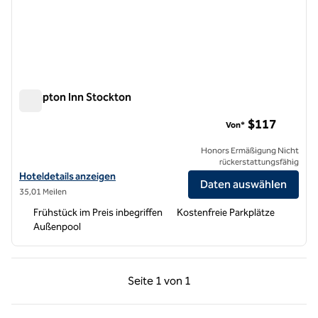
Hampton Inn Stockton
Hampton Inn Stockton
$117
Von*
Honors Ermäßigung Nicht
rückerstattungsfähig
Hoteldetails für Hampton Inn Stockton anzeigen
Hoteldetails anzeigen
Daten auswählen
35,01 Meilen
Frühstück im Preis inbegriffen
Kostenfreie Parkplätze
Außenpool
Vorherige Seite, 1 von 1
Nächste Seite, 1 von
Seite
1 von 1
Seite 1 von 1