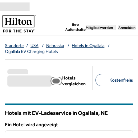
Weiter zum Inhalt
,
öffnet neue Registerka
Ihre
Mitglied werden
Anmelden
Aufenthalte
Standorte
/
USA
/
Nebraska
/
Hotels in Ogallala
/
Ogallala EV Charging Hotels
Hotels
Kostenfreies F
vergleichen
Empfohlene Filter
Hotels mit EV-Ladeservice in Ogallala,
NE
Nebraska
Ein Hotel wird angezeigt
1
/
12
Ein Hotel wird angezeigt
Vorheriges Bild
nächste
1 von 12