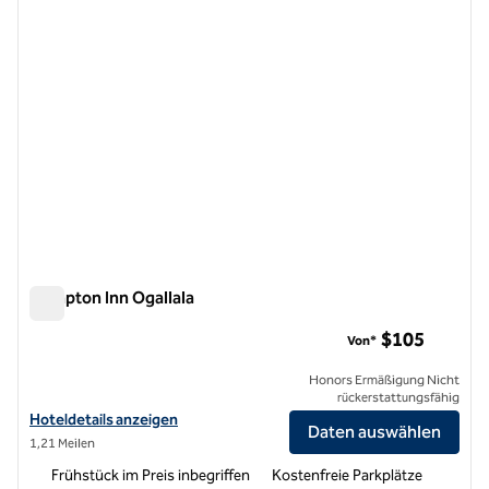
Hampton Inn Ogallala
Hampton Inn Ogallala
$105
Von*
Honors Ermäßigung Nicht
rückerstattungsfähig
Hoteldetails für das Hampton Inn Ogallala anzeigen
Hoteldetails anzeigen
Daten auswählen
1,21 Meilen
Frühstück im Preis inbegriffen
Kostenfreie Parkplätze