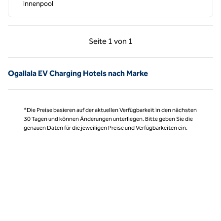
Innenpool
Vorherige Seite, 1 von 1
Nächste Seite, 1 von
Seite
1 von 1
Seite 1 von 1
Ogallala EV Charging Hotels nach Marke
*Die Preise basieren auf der aktuellen Verfügbarkeit in den nächsten
30 Tagen und können Änderungen unterliegen. Bitte geben Sie die
genauen Daten für die jeweiligen Preise und Verfügbarkeiten ein.