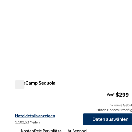
AutoCamp Sequoia
AutoCamp Sequoia
$299
Von*
Inklusive Gebü
Hilton Honors Ermäßi
Hoteldetails für AutoCamp Sequoia anzeigen
Hoteldetails anzeigen
Daten auswählen
1.102,53 Meilen
Kostenfreie Parkplätze
Außenpool