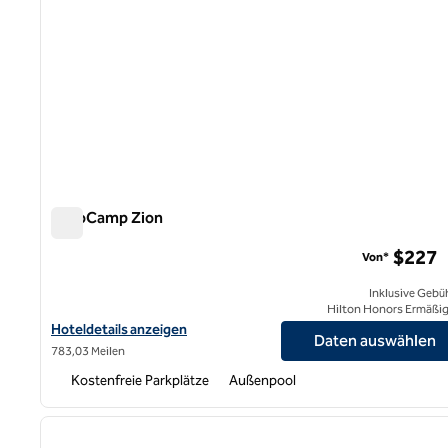
AutoCamp Zion
AutoCamp Zion
$227
Von*
Inklusive Gebü
Hilton Honors Ermäßi
Hoteldetails für AutoCamp Zion anzeigen
Hoteldetails anzeigen
Daten auswählen
783,03 Meilen
Kostenfreie Parkplätze
Außenpool
1
Vorheriges Bild
1 von 12