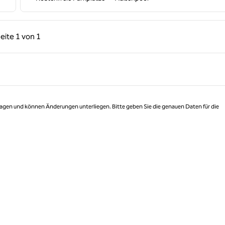
rige Seite, 1 von 1
Nächste Seite, 1 von 1
eite
1 von 1
Seite 1 von 1
 Tagen und können Änderungen unterliegen. Bitte geben Sie die genauen Daten für die