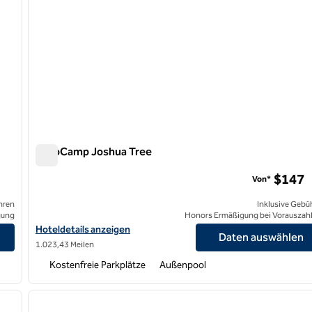
AutoCamp Joshua Tree
AutoCamp Joshua Tree
$147
Von*
hren
Inklusive Gebü
gung
Honors Ermäßigung bei Vorauszah
Hoteldetails für AutoCamp Joshua Tree anzeigen
Hoteldetails anzeigen
Daten auswählen
1.023,43 Meilen
Kostenfreie Parkplätze
Außenpool
/
12
1
nächstes Bild
Vorheriges Bild
1 von 12