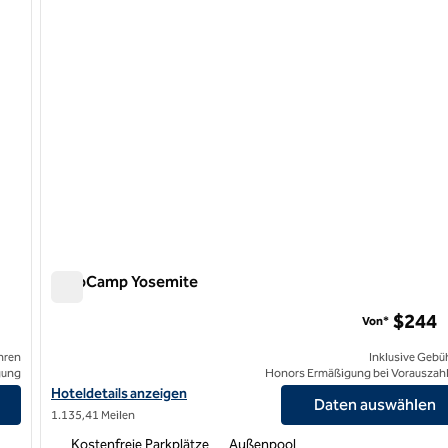
AutoCamp Yosemite
AutoCamp Yosemite
$244
Von*
hren
Inklusive Gebü
gung
Honors Ermäßigung bei Vorauszah
Hoteldetails für AutoCamp Yosemite anzeigen
Hoteldetails anzeigen
Daten auswählen
1.135,41 Meilen
Kostenfreie Parkplätze
Außenpool