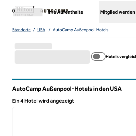
Weiter zum Inhalt
,
öffnet neue Registerkarte
0
Ihre Aufenthalte
Mitglied werden
Standorte
/
USA
/
AutoCamp Außenpool-Hotels
Hotels verglei
AutoCamp Außenpool-Hotels in den USA
Ein 4 Hotel wird angezeigt
1
Ein 4 Hotel wird angezeigt
Vorheriges Bild
1 von 12