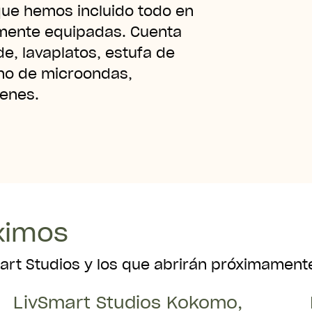
 que hemos incluido todo en
mente equipadas. Cuenta
e, lavaplatos, estufa de
no de microondas,
tenes.
ximos
art Studios y los que abrirán próximament
LivSmart Studios Kokomo,
Abierto