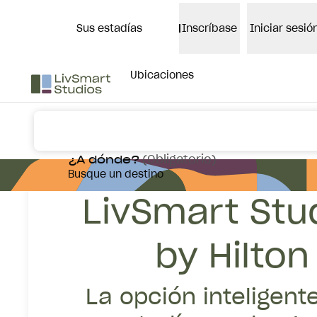
Saltar a contenido
Sus estadías
Inscríbase
Iniciar sesió
ABRIR MENÚ
Ubicaciones
Presentam
(
Obligatorio
)
¿A dónde?
Busque un destino
LivSmart Stu
by Hilton
La opción inteligent