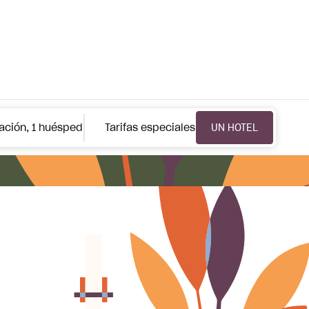
BUSCAR UN HOTEL
A
tación, 1 huésped
Tarifas especiales
UN HOTEL