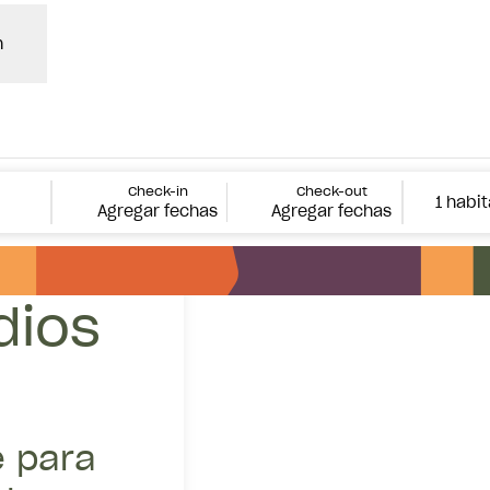
n
Check-in
Check-out
1 habi
Agregar fechas
Agregar fechas
os
dios
e para