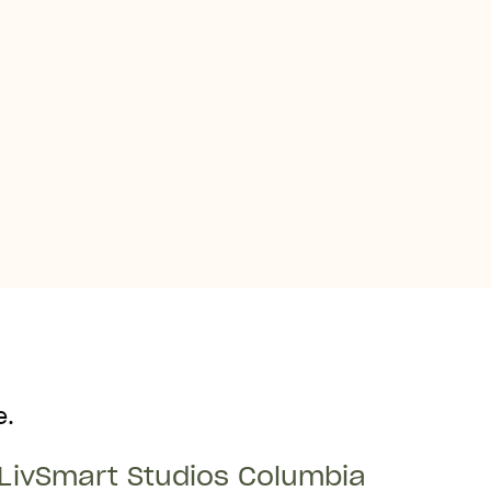
Cocinar
e.
LivSmart Studios Columbia
Abierto