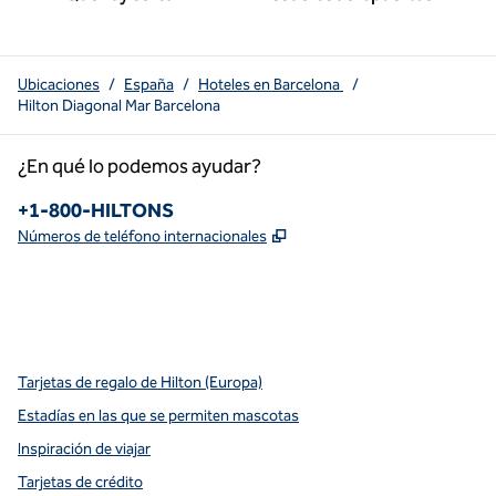
Ubicaciones
/
España
/
Hoteles en Barcelona
/
Hilton Diagonal Mar Barcelona
¿En qué lo podemos ayudar?
Teléfono:
+1-800-HILTONS
,
Abre una pestaña nueva
Números de teléfono internacionales
x
facebook
instagram
youtube
pinterest
,
Abre una pestaña nueva
,
Abre una pestaña nueva
,
Abre una pestaña nueva
,
abre una nueva pestaña
,
abre una nueva pestaña
Tarjetas de regalo de Hilton (Europa)
Estadías en las que se permiten mascotas
Inspiración de viajar
Tarjetas de crédito