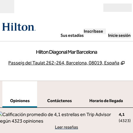
Saltar a contenido
Abierto
Inscríbase
Sus estadías
Inicie sesión
Hilton Diagonal Mar Barcelona
,
Ab
Passeig del Taulat 262-264, Barcelona, 08019, España
1
/
12
imagen anterior
sigu
1 de 12
Contáctenos
Opiniones
Contáctenos
Horario de llegada
4,1
(
4323
)
Leer reseñas