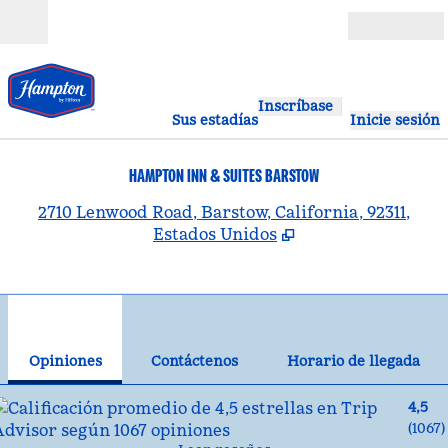
Saltar a contenido
Abierto
Inscríbase
Sus estadías
Inicie sesión
HAMPTON INN & SUITES BARSTOW
,
A
2710 Lenwood Road, Barstow, California, 92311,
Estados Unidos
1
/
12
imagen anterior
sig
1 de 12
Contáctenos
Opiniones
Contáctenos
Horario de llegada
4,5
(
1067
)