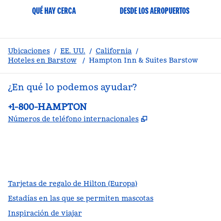
QUÉ HAY CERCA
DESDE LOS AEROPUERTOS
Ubicaciones
/
EE. UU.
/
California
/
Hoteles en Barstow
/
Hampton Inn & Suites Barstow
¿En qué lo podemos ayudar?
Teléfono:
+1-800-HAMPTON
,
Abre una pestañ
Números de teléfono internacionales
facebook
x
instagram
,
Abre una pestaña nueva
,
Abre una pestaña nueva
,
Abre una pestaña nueva
Tarjetas de regalo de Hilton (Europa)
Estadías en las que se permiten mascotas
Inspiración de viajar