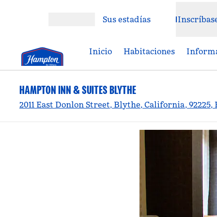
Saltar a contenido
Sus estadías
Inscríbas
Abrir menú
Inicio
Habitaciones
Informa
HAMPTON INN & SUITES BLYTHE
2011 East Donlon Street, Blythe, California, 92225,