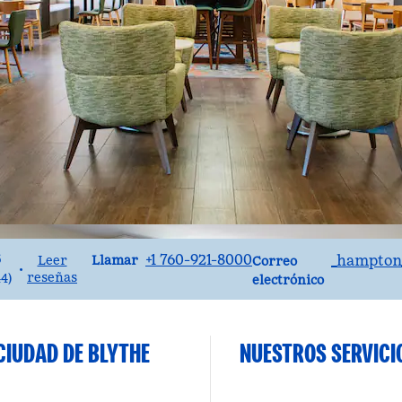
Llame al
Correo electrónico
+1 760-921-8000
_hampton
5
Llamar
Leer
Correo
•
reseñas
44
)
electrónico
 CIUDAD DE BLYTHE
NUESTROS SERVICI