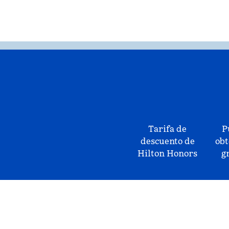
Tarifa de
P
descuento de
obt
Hilton Honors
g