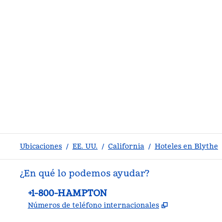
Ubicaciones
/
EE. UU.
/
California
/
Hoteles en Blythe
¿En qué lo podemos ayudar?
Teléfono:
+1-800-HAMPTON
,
Abre una pe
Números de teléfono internacionales