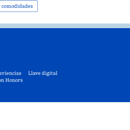
 y comodidades
eriencias
Llave digital
on Honors