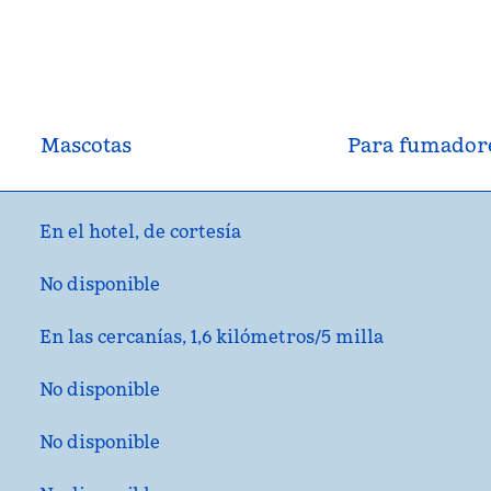
Mascotas
Para fumador
En el hotel
, de
cortesía
No disponible
En las cercanías, 1,6 kilómetros/5 milla
No disponible
No disponible