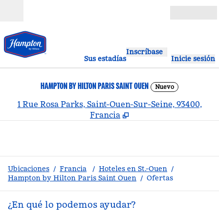
Saltar a contenido
Abierto
Inscríbase
Sus estadías
Inicie sesión
HAMPTON BY HILTON PARIS SAINT OUEN
Nuevo
,
A
1 Rue Rosa Parks, Saint-Ouen-Sur-Seine, 93400,
Francia
Ubicaciones
/
Francia
/
Hoteles en St.-Ouen
/
Hampton by Hilton Paris Saint Ouen
/
Ofertas
¿En qué lo podemos ayudar?