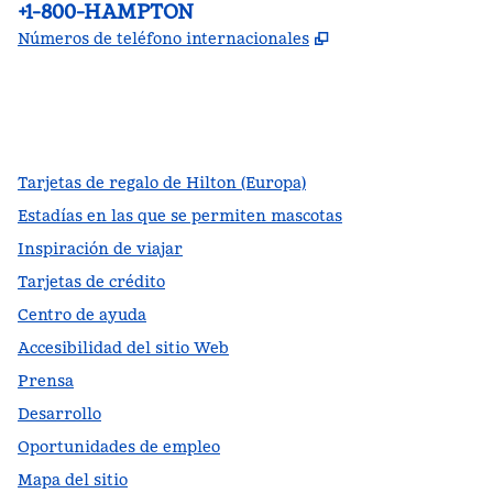
Teléfono:
+1-800-HAMPTON
,
Abre una pestañ
Números de teléfono internacionales
facebook
x
instagram
,
Abre una pestaña nueva
,
Abre una pestaña nueva
,
Abre una pestaña nueva
Tarjetas de regalo de Hilton (Europa)
Estadías en las que se permiten mascotas
Inspiración de viajar
Tarjetas de crédito
Centro de ayuda
Accesibilidad del sitio Web
Prensa
Desarrollo
Oportunidades de empleo
Mapa del sitio