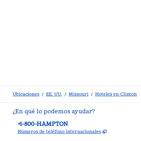
Ubicaciones
/
EE. UU.
/
Missouri
/
Hoteles en Clinton
¿En qué lo podemos ayudar?
Teléfono:
+1-800-HAMPTON
,
Abre una pe
Números de teléfono internacionales