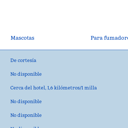
Mascotas
Para fumador
De cortesía
No disponible
Cerca del hotel, 1,6 kilómetros/1 milla
No disponible
No disponible