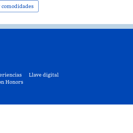
 y comodidades
eriencias
Llave digital
on Honors