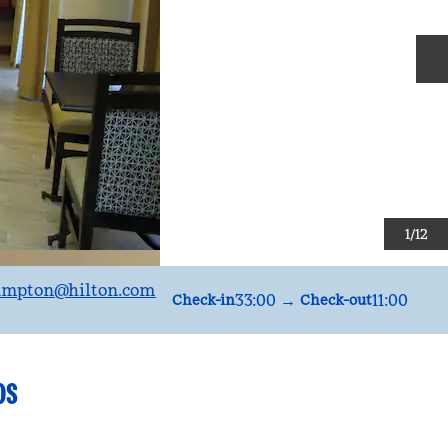
D
1
/
12
rónicoCLIMO
ampton
@hilton.com
33:00
→
11:00
Check-in
Check-out
OS