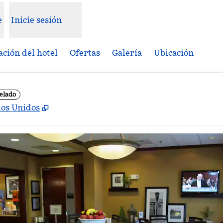
e
Inicie sesión
ción del hotel
Ofertas
Galería
Ubicación
elado
,
Abre una pestaña nueva
dos Unidos