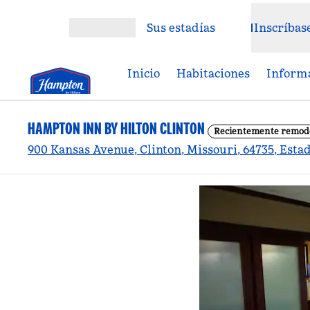
Saltar a contenido
Sus estadías
Inscríbas
Abrir menú
Inicio
Habitaciones
Informa
HAMPTON INN BY HILTON CLINTON
Recientemente remod
900 Kansas Avenue, Clinton, Missouri, 64735, Esta