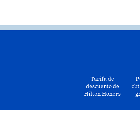
Tarifa de
P
descuento de
obt
Hilton Honors
g