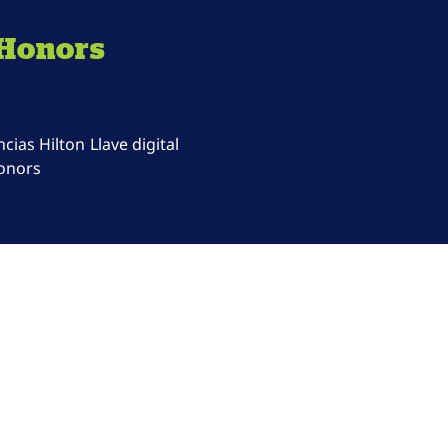
 Honors
ncias Hilton
Llave digital
onors