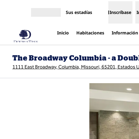
Saltar a contenido
Sus estadías
Inscríbase
I
Abrir menú
Inicio
Habitaciones
Información 
The Broadway Columbia - a Doubl
1111 East Broadway, Columbia, Missouri, 65201, Estados 