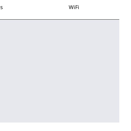
es
WiFi