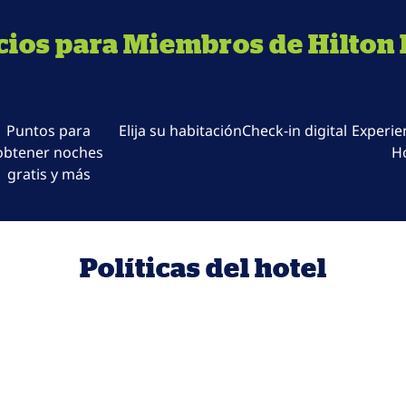
cios para Miembros de Hilton
Puntos para
Elija su habitación
Check-in digital
Experie
obtener noches
H
gratis y más
Políticas del hotel