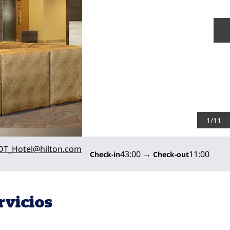
D
1
/
11
rónicoCOUTB
DT_Hotel
@hilton.com
43:00
→
11:00
Check-in
Check-out
rvicios