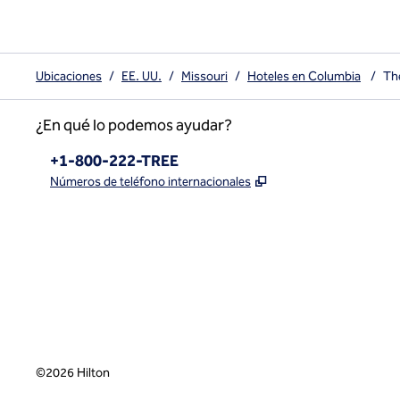
Ubicaciones
/
EE. UU.
/
Missouri
/
Hoteles en Columbia
/
Th
¿En qué lo podemos ayudar?
Teléfono:
+1-800-222-TREE
,
Abre una pestaña n
Números de teléfono internacionales
x
facebook
instagram
,
Abre una pestaña nueva
,
Abre una pestaña nueva
,
Abre una pestaña nueva
©
2026
Hilton