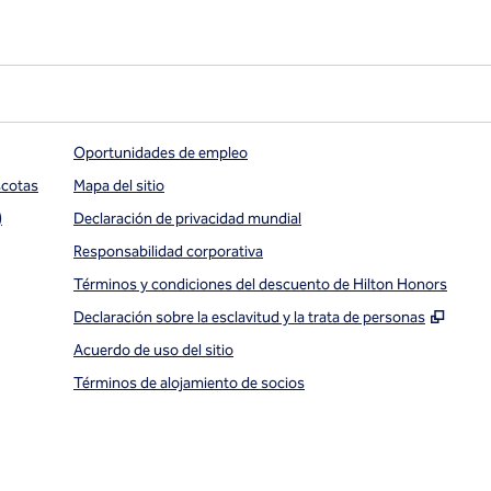
Oportunidades de empleo
scotas
Mapa del sitio
)
Declaración de privacidad mundial
Responsabilidad corporativa
Términos y condiciones del descuento de Hilton Honors
,
Abre
Declaración sobre la esclavitud y la trata de personas
Acuerdo de uso del sitio
Términos de alojamiento de socios