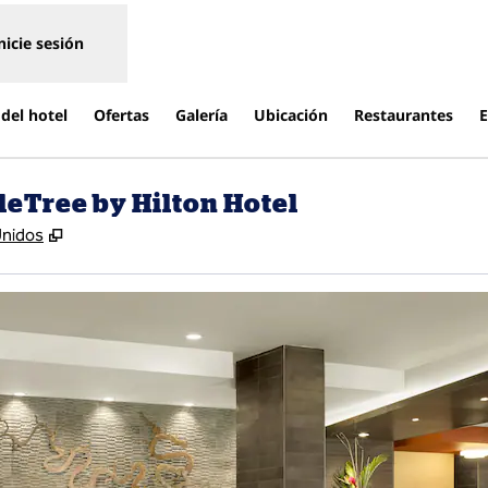
nicie sesión
del hotel
Ofertas
Galería
Ubicación
Restaurantes
E
eTree by Hilton Hotel
,
Abre una pestaña nueva
Unidos