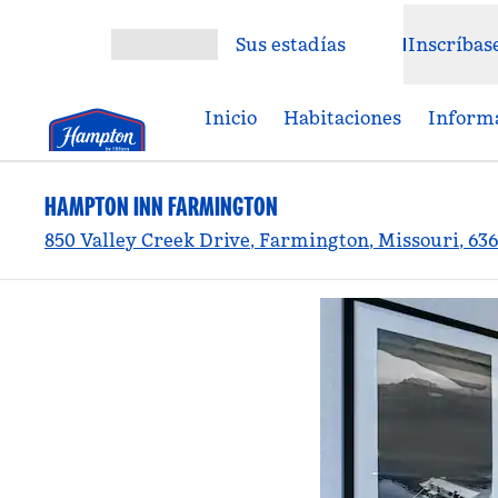
Saltar a contenido
Sus estadías
Inscríbas
Abrir menú
Inicio
Habitaciones
Informa
HAMPTON INN FARMINGTON
850 Valley Creek Drive, Farmington, Missouri, 63