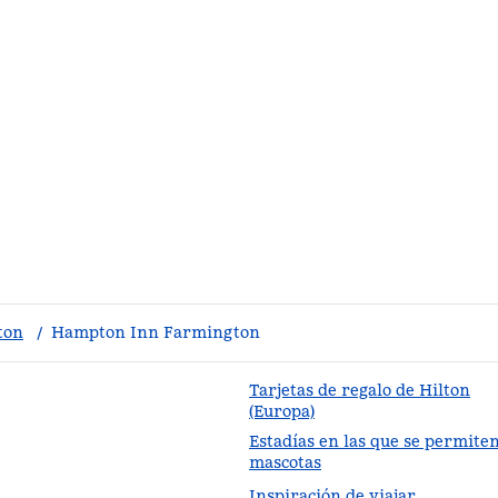
ton
/
Hampton Inn Farmington
Tarjetas de regalo de Hilton
(Europa)
Estadías en las que se permite
staña nueva
mascotas
Inspiración de viajar