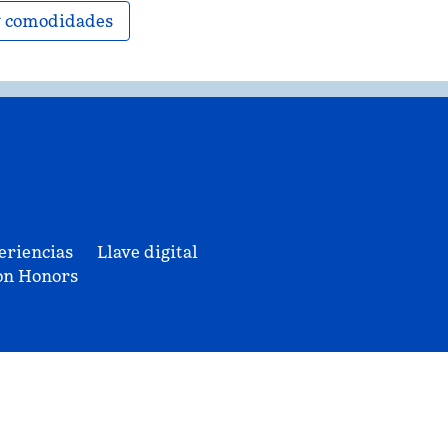
 y comodidades
eriencias
Llave digital
on Honors