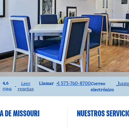
Llame al
Correo electró
+1 573-760-8700
_ham
4,6
Llamar
Leer
Correo
•
reseñas
(
586
)
electrónico
LA DE MISSOURI
NUESTROS SERVICI