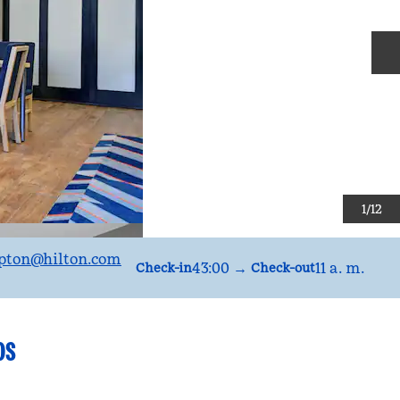
D
1
/
12
nicoFAMMO
pton
@hilton.com
43:00
→
11 a. m.
Check-in
Check-out
OS