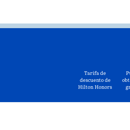
Tarifa de
P
descuento de
obt
Hilton Honors
g