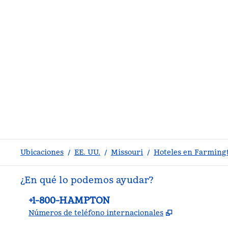
Ubicaciones
/
EE. UU.
/
Missouri
/
Hoteles en Farming
¿En qué lo podemos ayudar?
Teléfono:
+1-800-HAMPTON
,
Abre una pe
Números de teléfono internacionales