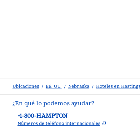
Ubicaciones
/
EE. UU.
/
Nebraska
/
Hoteles en Hasting
¿En qué lo podemos ayudar?
Teléfono:
+1-800-HAMPTON
,
Abre una pe
Números de teléfono internacionales