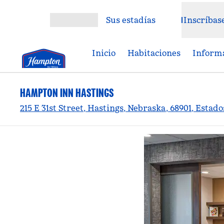
Saltar a contenido
Sus estadías
Inscríbas
Abrir menú
Inicio
Habitaciones
Informa
HAMPTON INN HASTINGS
215 E 31st Street, Hastings, Nebraska, 68901, Estad