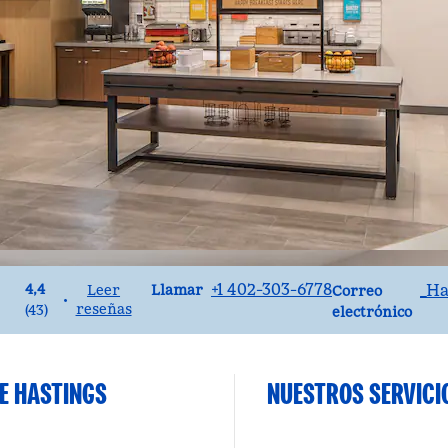
Llame al
Correo elect
+1 402-303-6778
_H
4,4
Llamar
Leer
Correo
•
reseñas
(
43
)
electrónico
E HASTINGS
NUESTROS SERVICI