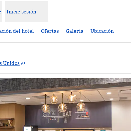
e
Inicie sesión
ción del hotel
Ofertas
Galería
Ubicación
,
Abre una pestaña nueva
os Unidos