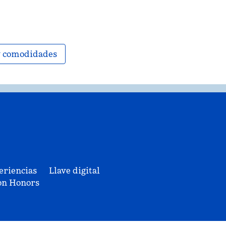
 y comodidades
eriencias
Llave digital
on Honors