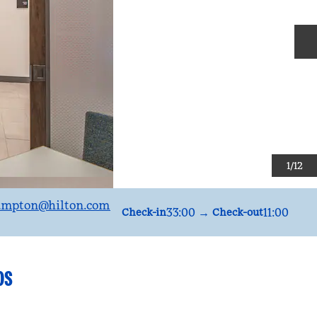
D
1
/
12
rónicoGRIHA
ampton
@hilton.com
33:00
→
11:00
Check-in
Check-out
OS