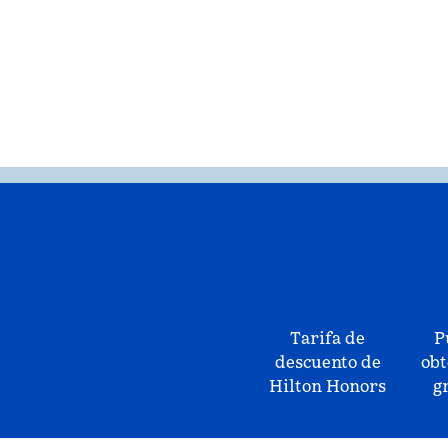
Tarifa de
P
descuento de
obt
Hilton Honors
g