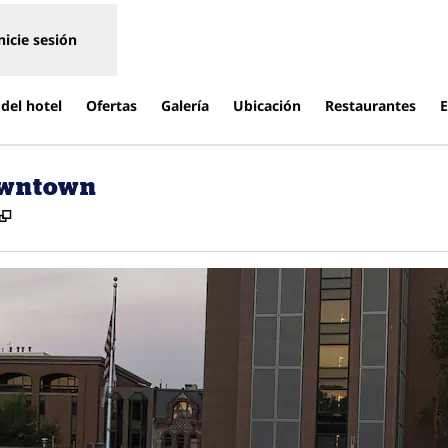
nicie sesión
del hotel
Ofertas
Galería
Ubicación
Restaurantes
E
owntown
,
Abre una pestaña nueva