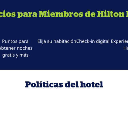
cios para Miembros de Hilton
Puntos para
Elija su habitación
Check-in digital
Experie
obtener noches
H
gratis y más
Políticas del hotel