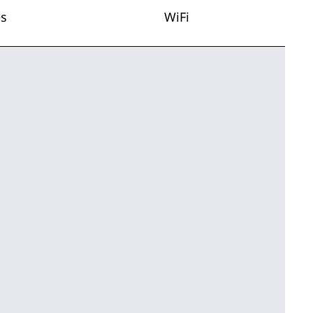
es
WiFi