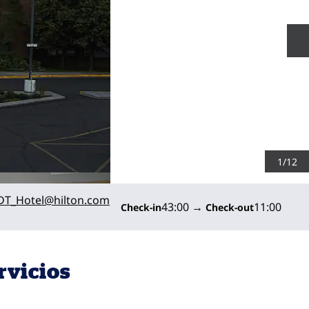
D
1
/
12
rónicoHLNDT
DT_Hotel
@hilton.com
43:00
→
11:00
Check-in
Check-out
rvicios