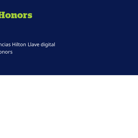
 Honors
ncias Hilton
Llave digital
onors