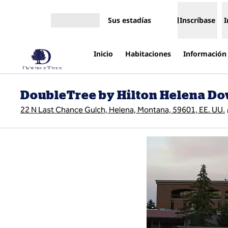
Saltar a contenido
Sus estadías
Inscríbase
I
Abrir menú
Inicio
Habitaciones
Información 
DoubleTree by Hilton Helena D
22 N Last Chance Gulch, Helena, Montana, 59601, EE. UU.