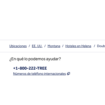
Ubicaciones
/
EE. UU.
/
Montana
/
Hoteles en Helena
/
Doubl
¿En qué lo podemos ayudar?
Teléfono:
+1-800-222-TREE
,
Abre una pestaña n
Números de teléfono internacionales
x
facebook
instagram
,
Abre una pestaña nueva
,
Abre una pestaña nueva
,
Abre una pestaña nueva