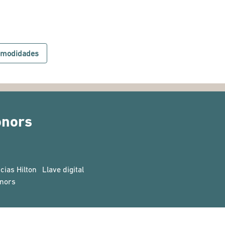
comodidades
onors
cias Hilton
Llave digital
nors