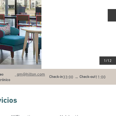
D
1
/
12
eo electrónicoiplht
_gm
@hilton.com
eo
33:00
→
11:00
Check-in
Check-out
trónico
icios