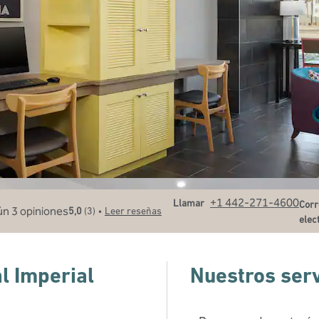
Llame al
Corr
+1 442-271-4600
Llamar
Corr
•
5,0
(
3
)
Leer reseñas
elec
l Imperial
Nuestros serv