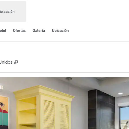
cie sesión
otel
Ofertas
Galería
Ubicación
,
Abre una pestaña nueva
 Unidos