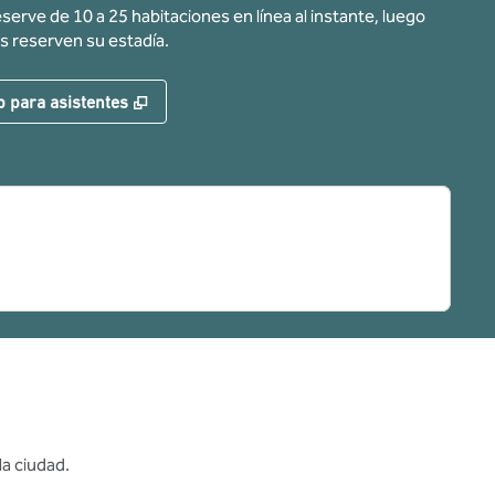
eserve de 10 a 25 habitaciones en línea al instante, luego
s reserven su estadía.
ueva
,
Abre una pestaña nueva
b para asistentes
la ciudad.