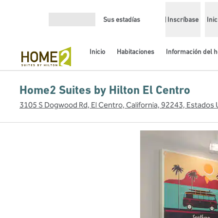
Saltar a contenido
Sus estadías
Inscríbase
Ini
Abrir menú
Inicio
Habitaciones
Información del h
Home2 Suites by Hilton El Centro
3105 S Dogwood Rd, El Centro, California, 92243, Estados