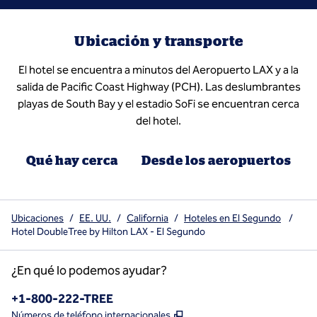
Ubicación y transporte
El hotel se encuentra a minutos del Aeropuerto LAX y a la
salida de Pacific Coast Highway (PCH). Las deslumbrantes
playas de South Bay y el estadio SoFi se encuentran cerca
del hotel.
Qué hay cerca
Desde los aeropuertos
Ubicaciones
/
EE. UU.
/
California
/
Hoteles en El Segundo
/
Hotel DoubleTree by Hilton LAX - El Segundo
¿En qué lo podemos ayudar?
Teléfono:
+1-800-222-TREE
,
Abre una pestaña nueva
Números de teléfono internacionales