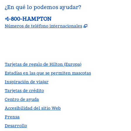
¿En qué lo podemos ayudar?
Teléfono:
+1-800-HAMPTON
,
Abre una pestañ
Números de teléfono internacionales
facebook
x
instagram
,
Abre una pestaña nueva
,
Abre una pestaña nueva
,
Abre una pestaña nueva
Tarjetas de regalo de Hilton (Europa)
Estadías en las que se permiten mascotas
Inspiración de viajar
Tarjetas de crédito
Centro de ayuda
Accesibilidad del sitio Web
Prensa
Desarrollo