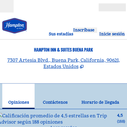
Saltar a contenido
Abierto
Inscríbase
Sus estadías
Inicie sesión
HAMPTON INN & SUITES BUENA PARK
,
A
7307 Artesia Blvd., Buena Park, California, 90621,
Estados Unidos
1
/
12
imagen anterior
sig
1 de 12
Contáctenos
Opiniones
Contáctenos
Horario de llegada
4,5
(
188
)