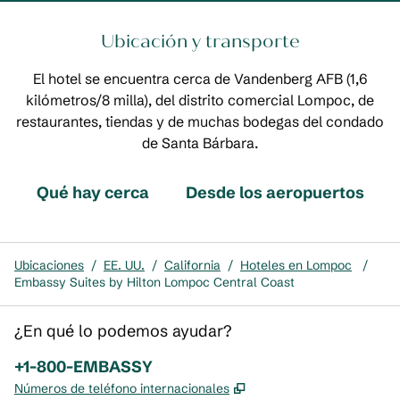
Ubicación y transporte
El hotel se encuentra cerca de Vandenberg AFB (1,6
kilómetros/8 milla), del distrito comercial Lompoc, de
restaurantes, tiendas y de muchas bodegas del condado
de Santa Bárbara.
Qué hay cerca
Desde los aeropuertos
Ubicaciones
/
EE. UU.
/
California
/
Hoteles en Lompoc
/
Embassy Suites by Hilton Lompoc Central Coast
¿En qué lo podemos ayudar?
Teléfono:
+1-800-EMBASSY
,
Abre una pestaña nue
Números de teléfono internacionales