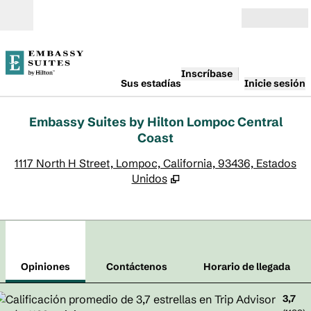
Saltar a contenido
Abierto
Inscríbase
Sus estadías
Inicie sesión
Embassy Suites by Hilton Lompoc Central
Coast
,
A
1117 North H Street, Lompoc, California, 93436, Estados
Unidos
1
/
12
imagen anterior
sigu
1 de 12
Contáctenos
Opiniones
Contáctenos
Horario de llegada
3,7