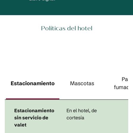
Políticas del hotel
Para
Estacionamiento
Mascotas
fumado
Estacionamiento
En el hotel
, de
sin servicio de
cortesía
valet