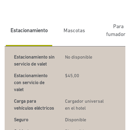
Para
Estacionamiento
Mascotas
fumadore
Estacionamiento sin
No disponible
servicio de valet
Estacionamiento
$45,00
con servicio de
valet
Carga para
Cargador
universal
vehículos eléctricos
en el hotel
Seguro
Disponible