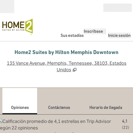
Saltar a contenido
Abierto
Inscríbase
Sus estadías
Inicie sesión
Home2 Suites by Hilton Memphis Downtown
,
A
135 Vance Avenue, Memphis, Tennessee, 38103, Estados
Unidos
1
/
12
imagen anterior
sigu
1 de 12
Contáctenos
Opiniones
Contáctenos
Horario de llegada
4,1
(
22
)