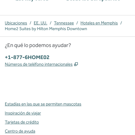
Ubicaciones
/
EE. UU.
/
Tennessee
/
Hoteles en Memphis
/
Home2 Suites by Hilton Memphis Downtown
¿En qué lo podemos ayudar?
Teléfono:
+1-877-6HOME02
,
Abre una pestaña nueva
Números de teléfono internacionales
x
facebook
instagram
,
Abre una pestaña nueva
,
Abre una pestaña nueva
,
Abre una pestaña nueva
Estadías en las que se permiten mascotas
Inspiración de viajar
Tarjetas de crédito
Centro de ayuda