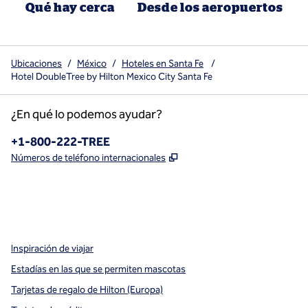
Qué hay cerca
Desde los aeropuertos
Ubicaciones
/
México
/
Hoteles en Santa Fe
/
Hotel DoubleTree by Hilton Mexico City Santa Fe
¿En qué lo podemos ayudar?
Teléfono:
+1-800-222-TREE
,
Abre una pestaña nueva
Números de teléfono internacionales
x
facebook
instagram
,
Abre una pestaña nueva
,
Abre una pestaña nueva
,
Abre una pestaña nueva
Inspiración de viajar
Estadías en las que se permiten mascotas
Tarjetas de regalo de Hilton (Europa)