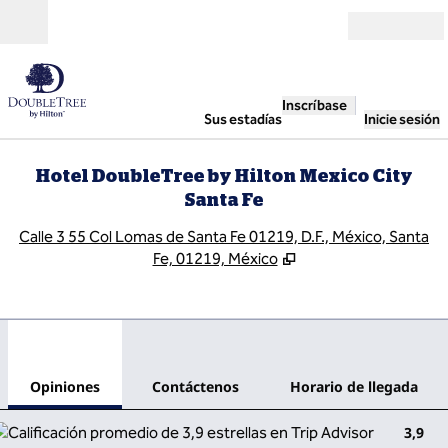
Saltar a contenido
Abierto
Inscríbase
Sus estadías
Inicie sesión
Hotel DoubleTree by Hilton Mexico City
Santa Fe
,
A
Calle 3 55 Col Lomas de Santa Fe 01219, D.F., México, Santa
Fe, 01219, México
1
/
12
imagen anterior
sigu
1 de 12
Contáctenos
Opiniones
Contáctenos
Horario de llegada
3,9