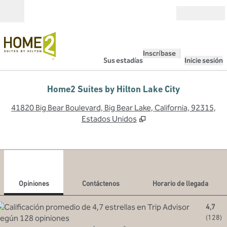
Saltar a contenido
Abierto
Inscríbase
Sus estadías
Inicie sesión
Home2 Suites by Hilton Lake City
,
A
41820 Big Bear Boulevard, Big Bear Lake, California, 92315,
Estados Unidos
1
/
12
imagen anterior
sigu
1 de 12
Contáctenos
Opiniones
Contáctenos
Horario de llegada
4,7
(
128
)