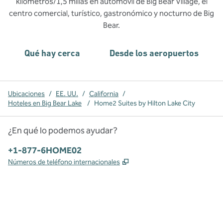
kilómetros/1,5 millas en automóvil de Big Bear Village, el
centro comercial, turístico, gastronómico y nocturno de Big
Bear.
Qué hay cerca
Desde los aeropuertos
Ubicaciones
/
EE. UU.
/
California
/
Hoteles en Big Bear Lake
/
Home2 Suites by Hilton Lake City
¿En qué lo podemos ayudar?
Teléfono:
+1-877-6HOME02
,
Abre una pestaña nueva
Números de teléfono internacionales
x
facebook
instagram
,
Abre una pestaña nueva
,
Abre una pestaña nueva
,
Abre una pestaña nueva