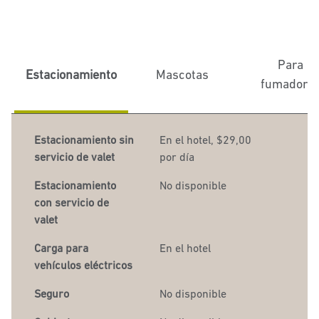
Para
Estacionamiento
Mascotas
fumadore
Estacionamiento sin
En el hotel
,
$29,00
servicio de valet
por día
Estacionamiento
No disponible
con servicio de
valet
Carga para
En el hotel
vehículos eléctricos
Seguro
No disponible