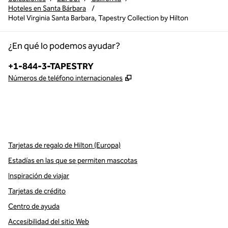
Hoteles en Santa Bárbara
/
Hotel Virginia Santa Barbara, Tapestry Collection by Hilton
¿En qué lo podemos ayudar?
Teléfono:
+1-844-3-TAPESTRY
,
Abre una pestaña nueva
Números de teléfono internacionales
x
facebook
instagram
,
Abre una pestaña nueva
,
Abre una pestaña nueva
,
Abre una pestaña nueva
Tarjetas de regalo de Hilton (Europa)
Estadías en las que se permiten mascotas
Inspiración de viajar
Tarjetas de crédito
Centro de ayuda
Accesibilidad del sitio Web