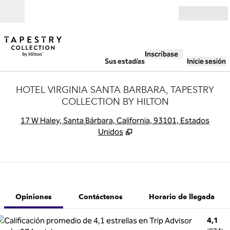
Saltar a contenido
Abierto
Inscríbase
Sus estadías
Inicie sesión
HOTEL VIRGINIA SANTA BARBARA, TAPESTRY
COLLECTION BY HILTON
,
A
17 W Haley, Santa Bárbara, California, 93101, Estados
Unidos
1 de 12
1
/
12
imagen anterior
siguiente ima
Contáctenos
Opiniones
Contáctenos
Horario de llegada
4,1