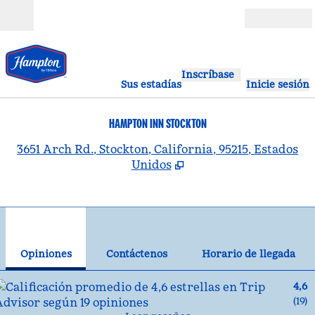
Saltar a contenido
Abierto
Inscríbase
Sus estadías
Inicie sesión
HAMPTON INN STOCKTON
,
A
3651 Arch Rd., Stockton, California, 95215, Estados
Unidos
1
/
12
imagen anterior
sig
1 de 12
Contáctenos
Opiniones
Contáctenos
Horario de llegada
4,6
(
19
)