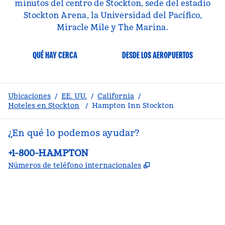
minutos del centro de Stockton, sede del estadio
Stockton Arena, la Universidad del Pacífico,
Miracle Mile y The Marina.
QUÉ HAY CERCA
DESDE LOS AEROPUERTOS
Ubicaciones
/
EE. UU.
/
California
/
Hoteles en Stockton
/
Hampton Inn Stockton
¿En qué lo podemos ayudar?
Teléfono:
+1-800-HAMPTON
,
Abre una pestañ
Números de teléfono internacionales
facebook
x
instagram
,
Abre una pestaña nueva
,
Abre una pestaña nueva
,
Abre una pestaña nueva