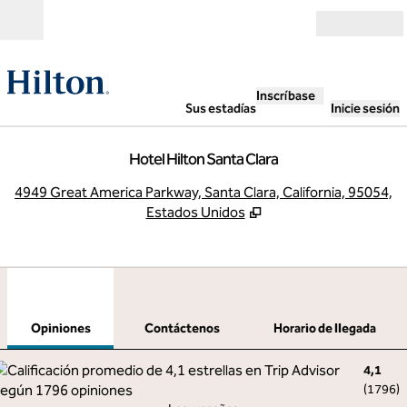
Saltar a contenido
Abierto
Inscríbase
Sus estadías
Inicie sesión
Hotel Hilton Santa Clara
,
A
4949 Great America Parkway, Santa Clara, California, 95054,
Estados Unidos
1
/
12
imagen anterior
sigu
1 de 12
Contáctenos
Opiniones
Contáctenos
Horario de llegada
4,1
(
1796
)