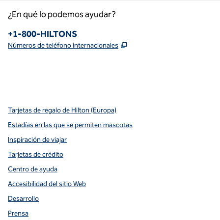
¿En qué lo podemos ayudar?
Teléfono:
+1-800-HILTONS
,
Abre una pestaña nueva
Números de teléfono internacionales
x
facebook
instagram
youtube
pinterest
,
Abre una pestaña nueva
,
Abre una pestaña nueva
,
Abre una pestaña nueva
,
abre una nueva pestaña
,
abre una nueva pestaña
Tarjetas de regalo de Hilton (Europa)
Estadías en las que se permiten mascotas
Inspiración de viajar
Tarjetas de crédito
Centro de ayuda
Accesibilidad del sitio Web
Desarrollo
Prensa