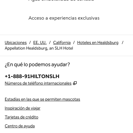
Acceso a experiencias exclusivas
Ubicaciones
/
EE. UU.
/
California
/
Hoteles en Healdsburg
/
Appellation Healdsburg, an SLH Hotel
¿En qué lo podemos ayudar?
Teléfono:
+1-888-91HILTONSLH
,
Abre una pestaña nueva
Números de teléfono internacionales
Estadías en las que se permiten mascotas
Inspiración de viajar
Tarjetas de crédito
Centro de ayuda