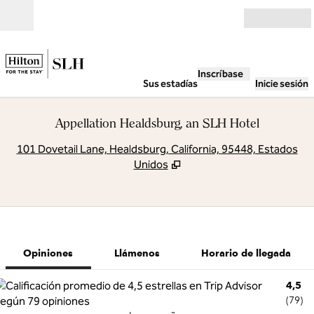
Saltar a contenido
Abierto
Inscríbase
Sus estadías
Inicie sesión
Appellation Healdsburg, an SLH Hotel
,
A
101 Dovetail Lane, Healdsburg, California, 95448, Estados
Unidos
1 de 12
1
/
12
imagen anterior
siguiente ima
Llámenos
Opiniones
Llámenos
Horario de llegada
4,5
(
79
)