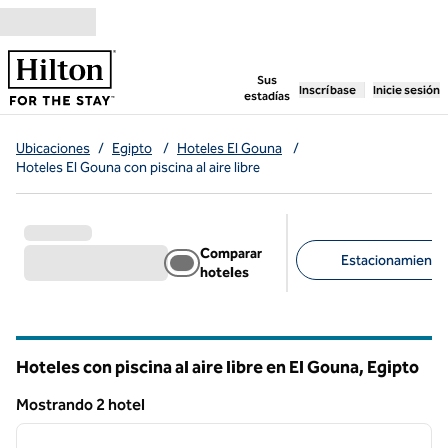
Saltar a contenido
,
abre una pestaña n
Sus
Inscríbase
Inicie sesión
estadías
Ubicaciones
/
Egipto
/
Hoteles El Gouna
/
Hoteles El Gouna con piscina al aire libre
Comparar
Estacionamiento d
hoteles
Filtros sugeridos
Hoteles con piscina al aire libre en El Gouna, Egipto
Mostrando 2 hotel
1
/
12
Mostrando 2 hotel
imagen anterior
siguie
1 de 12