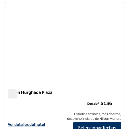
1
/
12
imagen anterior
siguie
1 de 12
Hilton Hurghada Plaza
Hilton Hurghada Plaza
$136
Desde*
Estadías flexibles, más ahorros,
desayuno incluido de Hilton Honors
Ver detalles del hotel Hilton Hurghada Plaza
Ver detalles del hotel
Seleccionar fechas