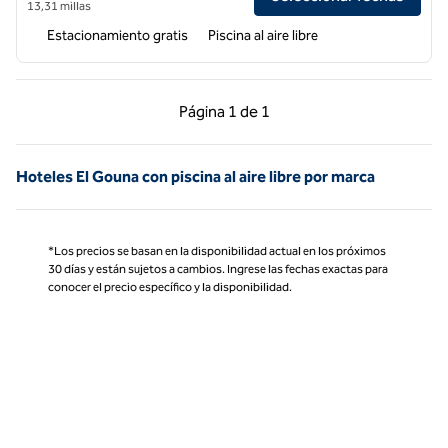
13,31 millas
Estacionamiento gratis
Piscina al aire libre
Página anterior, 1 de 1
Página siguiente, 1 d
Página
1 de 1
Página 1 de 1
Hoteles El Gouna con piscina al aire libre por marca
*Los precios se basan en la disponibilidad actual en los próximos
30 días y están sujetos a cambios. Ingrese las fechas exactas para
conocer el precio específico y la disponibilidad.