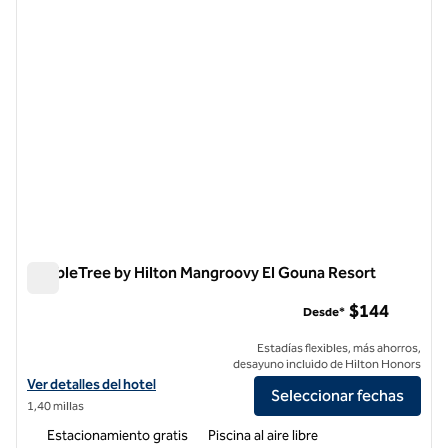
DoubleTree by Hilton Mangroovy El Gouna Resort
DoubleTree by Hilton Mangroovy El Gouna Resort
$144
Desde*
Estadías flexibles, más ahorros,
desayuno incluido de Hilton Honors
Ver detalles del hotel DoubleTree by Hilton Mangroovy El Gouna Reso
Ver detalles del hotel
Seleccionar fechas
1,40 millas
Estacionamiento gratis
Piscina al aire libre