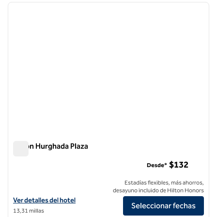
imagen anterior
siguie
1 de 12
Hilton Hurghada Plaza
Hilton Hurghada Plaza
$132
Desde*
Estadías flexibles, más ahorros,
desayuno incluido de Hilton Honors
Ver detalles del hotel Hilton Hurghada Plaza
Ver detalles del hotel
Seleccionar fechas
13,31 millas