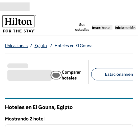
Saltar a contenido
,
abre una pestaña n
Sus
Inscríbase
Inicie sesión
estadías
Ubicaciones
/
Egipto
/
Hoteles en El Gouna
Comparar
Estacionamiento d
hoteles
Filtros sugeridos
Hoteles en El Gouna, Egipto
Mostrando 2 hotel
1
/
12
Mostrando 2 hotel
imagen anterior
siguie
1 de 12