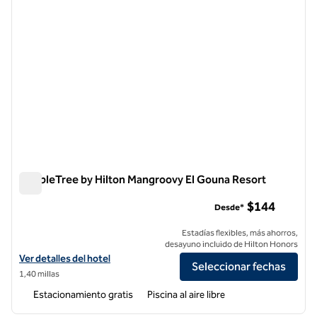
DoubleTree by Hilton Mangroovy El Gouna Resort
DoubleTree by Hilton Mangroovy El Gouna Resort
$144
Desde*
Estadías flexibles, más ahorros,
desayuno incluido de Hilton Honors
Ver detalles del hotel DoubleTree by Hilton Mangroovy El Gouna Reso
Ver detalles del hotel
Seleccionar fechas
1,40 millas
Estacionamiento gratis
Piscina al aire libre
1
/
12