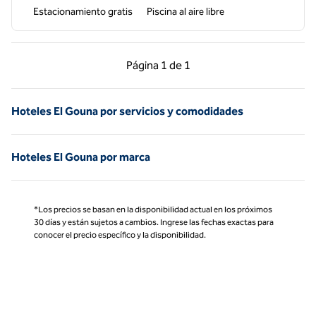
Estacionamiento gratis
Piscina al aire libre
Página anterior, 1 de 1
Página siguiente, 1 d
Página
1 de 1
Página 1 de 1
Hoteles El Gouna por servicios y comodidades
Hoteles El Gouna por marca
*Los precios se basan en la disponibilidad actual en los próximos
30 días y están sujetos a cambios. Ingrese las fechas exactas para
conocer el precio específico y la disponibilidad.