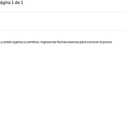
 anterior, 1 de 1
Página siguiente, 1 de 1
ágina
1 de 1
Página 1 de 1
 y están sujetos a cambios. Ingrese las fechas exactas para conocer el precio