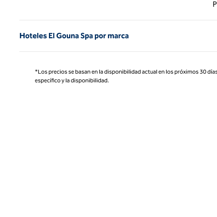
Página
P
Hoteles El Gouna Spa por marca
*Los precios se basan en la disponibilidad actual en los próximos 30 días
específico y la disponibilidad.