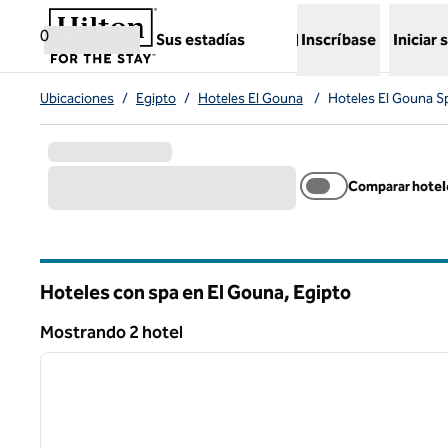
Saltar a contenido
,
abre una nueva pestaña
0
Sus estadías
Inscríbase
Iniciar 
Ubicaciones
/
Egipto
/
Hoteles El Gouna
/
Hoteles El Gouna S
Comparar hotel
Hoteles con spa en El Gouna, Egipto
Mostrando 2 hotel
1
Mostrando 2 hotel
imagen anterior
1 de 12