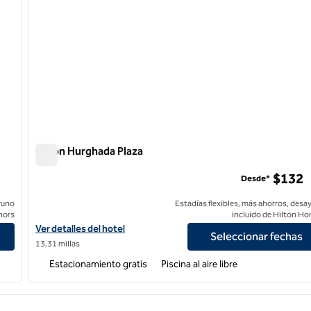
Hilton Hurghada Plaza
Hilton Hurghada Plaza
$132
Desde*
yuno
Estadías flexibles, más ahorros, desa
nors
incluido de Hilton Ho
Resort
Ver detalles del hotel Hilton Hurghada Plaza
Ver detalles del hotel
Seleccionar fechas
13,31 millas
Estacionamiento gratis
Piscina al aire libre