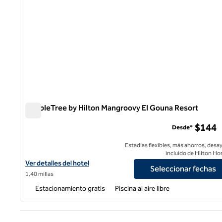
DoubleTree by Hilton Mangroovy El Gouna Resort
DoubleTree by Hilton Mangroovy El Gouna Resort
$144
Desde*
Estadías flexibles, más ahorros, desa
incluido de Hilton Ho
Ver detalles del hotel DoubleTree by Hilton Mangroovy El Gouna 
Ver detalles del hotel
Seleccionar fechas
1,40 millas
Estacionamiento gratis
Piscina al aire libre