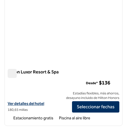
Hilton Luxor Resort & Spa
Hilton Luxor Resort & Spa
$136
Desde*
Estadías flexibles, más ahorros,
desayuno incluido de Hilton Honors
Ver detalles del hotel Hilton Luxor Resort & Spa
Ver detalles del hotel
Seleccionar fechas
180,65 millas
Estacionamiento gratis
Piscina al aire libre
1
/
12