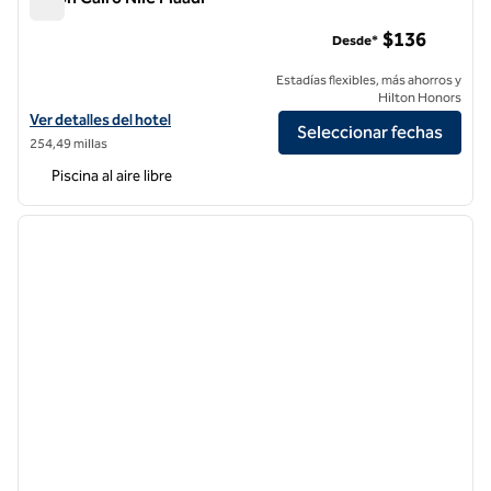
Hilton Cairo Nile Maadi
$136
Desde*
Estadías flexibles, más ahorros y
Hilton Honors
Ver detalles del hotel Hilton Cairo Nile Maadi
Ver detalles del hotel
Seleccionar fechas
254,49 millas
Piscina al aire libre
1
/
12
imagen anterior
siguie
1 de 12