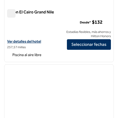
Hilton El Cairo Grand Nile
Hilton El Cairo Grand Nile
$132
Desde*
Estadías flexibles, más ahorros y
Hilton Honors
Ver detalles del hotel Hilton Cairo Grand Nile
Ver detalles del hotel
Seleccionar fechas
257,57 millas
Piscina al aire libre
1
/
12
imagen anterior
siguie
1 de 12