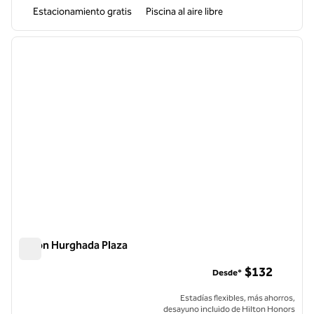
Estacionamiento gratis
Piscina al aire libre
1
/
12
imagen anterior
siguie
1 de 12
Hilton Hurghada Plaza
Hilton Hurghada Plaza
$132
Desde*
Estadías flexibles, más ahorros,
desayuno incluido de Hilton Honors