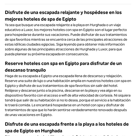
Disfrute de una escapada relajante y hospédese en los
mejores hoteles de spa de Egipto
Ya sea que busque una escapada relajante a la playa en Hurghada o un viaje
educativo a Luxor, los mejores hoteles con spa en Egipto son el lugar perfecto
para hospedarse durante sus vacaciones. Puede disfrutar de sus tratamientos
de spa favoritos mientras se encuentra cerca de las principales atracciones de
estas idílicas ciudades egipcias. Siga leyendo para obtener más información
sobre algunas de las principales atracciones de Hurghada y Luxor, para que
pueda planear su próxima escapada en consecuencia.
Reserve hoteles con spa en Egipto para disfrutar de un
descanso tranquilo
Haga de su escapada a Egipto una escapada llena de descanso y relajación.
Reserve una suite de lujo o una habitación amplia en nuestros hoteles con spa en
Egipto y disfrute de sus tratamientos de spa favoritos sin salir del hotel.
Relájese y descanse junto a la piscina, descanse en la playa y vea algo en su
dispositivo favorito con el acceso a wifi de alta velocidad de cortesía. Ni siquiera
tendrá que salir de su habitación si no lo desea, porque el servicio a la habitación
le traerá comida. Le encantará hospedarse en un hotel con spa y disfrutar de
tratamientos de spa que lo harán sentirse verdaderamente renovado después
de unas vacaciones en Egipto.
Disfrute de una escapada frente a la playa a los hoteles de
spa de Egipto en Hurghada