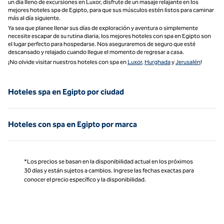
un día lleno de excursiones en Luxor, disfrute de un masaje relajante en los
mejores hoteles spa de Egipto, para que sus músculos estén listos para caminar
más al día siguiente.
Ya sea que planee llenar sus días de exploración y aventura o simplemente
necesite escapar de su rutina diaria, los mejores hoteles con spa en Egipto son
el lugar perfecto para hospedarse. Nos aseguraremos de seguro que esté
descansado y relajado cuando llegue el momento de regresar a casa.
¡No olvide visitar nuestros hoteles con spa en
Luxor
,
Hurghada
y
Jerusalén
!
Hoteles spa en Egipto por ciudad
Hoteles con spa en Egipto por marca
*Los precios se basan en la disponibilidad actual en los próximos
30 días y están sujetos a cambios. Ingrese las fechas exactas para
conocer el precio específico y la disponibilidad.