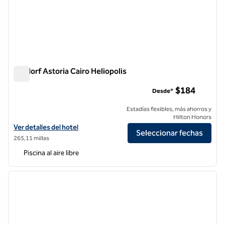
Waldorf Astoria Cairo Heliopolis
Waldorf Astoria Cairo Heliopolis
$184
Desde*
Estadías flexibles, más ahorros y
Hilton Honors
Ver detalles del hotel Waldorf Astoria Cairo Heliopolis
Ver detalles del hotel
Seleccionar fechas
265,11 millas
Piscina al aire libre
1
/
12
imagen anterior
siguie
1 de 12