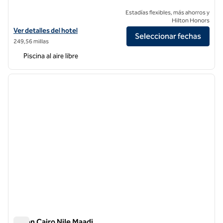
Estadías flexibles, más ahorros y
Hilton Honors
Ver detalles del hotel Hilton Pyramids Golf
Ver detalles del hotel
Seleccionar fechas
249,56 millas
Piscina al aire libre
1
/
12
imagen anterior
siguie
1 de 12
Hilton Cairo Nile Maadi