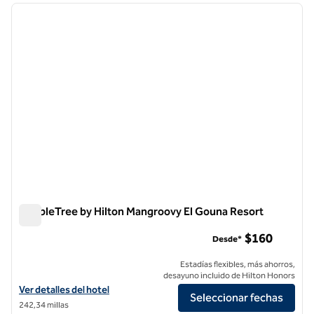
imagen anterior
siguie
1 de 12
DoubleTree by Hilton Mangroovy El Gouna Resort
DoubleTree by Hilton Mangroovy El Gouna Resort
$160
Desde*
Estadías flexibles, más ahorros,
desayuno incluido de Hilton Honors
Ver detalles del hotel DoubleTree by Hilton Mangroovy El Gouna Reso
Ver detalles del hotel
Seleccionar fechas
242,34 millas