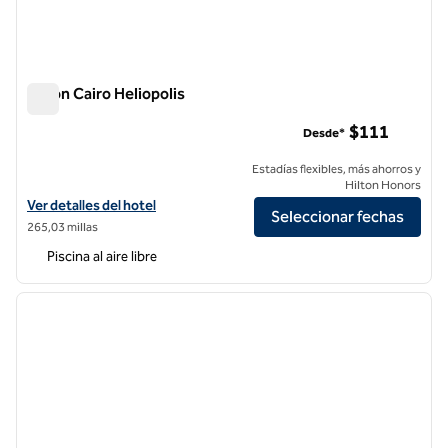
Hilton Cairo Heliopolis
Hilton Cairo Heliopolis
$111
Desde*
Estadías flexibles, más ahorros y
Hilton Honors
Ver detalles del hotel Hilton Cairo Heliopolis
Ver detalles del hotel
Seleccionar fechas
265,03 millas
Piscina al aire libre
1
/
13
imagen anterior
siguie
1 de 13