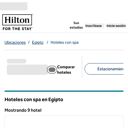
Saltar a contenido
,
abre una pestaña n
Sus
Inscríbase
Inicie sesión
estadías
Ubicaciones
/
Egipto
/
Hoteles con spa
Comparar
Estacionamiento d
hoteles
Filtros sugeridos
Hoteles con spa en Egipto
Mostrando 9 hotel
1
/
13
Mostrando 9 hotel
imagen anterior
siguie
1 de 13