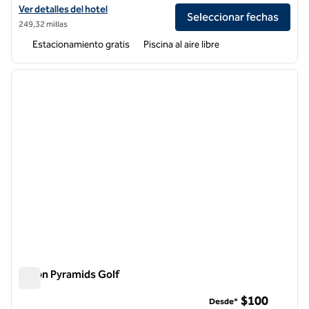
Ver detalles del hotel Hilton Hurghada Plaza
Ver detalles del hotel
Seleccionar fechas
249,32 millas
Estacionamiento gratis
Piscina al aire libre
1
/
12
imagen anterior
siguie
1 de 12
Hilton Pyramids Golf
Hilton Pyramids Golf
$100
Desde*