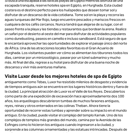
Si busca una escapada a las idílicas playas de Egipto mientras disfruta de una
escapada tranquila, reserve hoteles spa en Egipto, en Hurghada. Esta ciudad
costera es el destino perfecto para los huéspedes que desean tomar sol y
disfrutar de un descanso de la vida cotidiana. Tome sol en la playa y recorra las
aguas turquesas del Mar Rojo, luego encuentre pescados y mariscos frescos en
cualquiera de los cafés cercanos. Nunca tendrá que alejarse de su lugar, con el
paseo frente a la playa y las tiendas y restaurantes que bordean la arena. Realice
un safari por el desierto al oeste del mar para disfrutar de actividades populares
como dunebusting, paseos en camello e incluso sandboard. Está seguro de que
le encantará aprovechar las oportunidades de explorar el paisaje único del norte
de África. Una de las atracciones locales favoritas es el Gran Acuario de
Hurghada. Los visitantes pueden ver cómo se alimentan los tiburones todos los
días, caminar por un minizoológico, pasear por un túnel submarino y mucho
más. Al final del día, regrese a su hotel para disfrutar de una buena noche de
descanso y vivir más aventuras mañana.
Visite Luxor desde los mejores hoteles de spa de Egipto
antiguamente como Tebas, Luxor ha resistido milenios de desgaste y evidencia
de tiempos antiguos aún se encuentra en los lugares históricos dentro y fuera de
la ciudad. La principal atracción de Luxor es el Valle de los Reyes. Descubiertos
como parte de una expedición de excavación hace aproximadamente dos 100
años, los arqueólogos descubrieron tumbas de muchos faraones antiguos,
reyes, reinas y otros enterrados en las colinas Theban. Ahora tiene la
oportunidad de recorrer estas tumbas y aprender sobre su impacto en el mundo
antiguo. En la ciudad, puede visitar el complejo del templo Karnak. Uno de los
complejos de templos más grandes del mundo, camina por la Avenida de las
Esfinges como lo hicieron los antiguos cuando ingresaron a la ciudad, y
sorprende a las columnas ornamentadas y las estatuas intrincadas. Después de