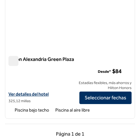
Hilton Alexandria Green Plaza
Hilton Alexandria Green Plaza
$84
Desde*
Estadías flexibles, más ahorros y
Hilton Honors
Ver detalles del hotel Hilton Alexandria Green Plaza
Ver detalles del hotel
Seleccionar fechas
325,12 millas
Piscina bajo techo
Piscina al aire libre
Página anterior, 1 de 1
Página siguiente, 1 d
Página
1 de 1
Página 1 de 1