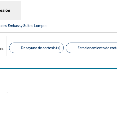
sesión
teles Embassy Suites Lompoc
Desayuno de cortesía (1)
Estacionamiento de corte
es
Filtros sugeridos
/
12
siguiente imagen