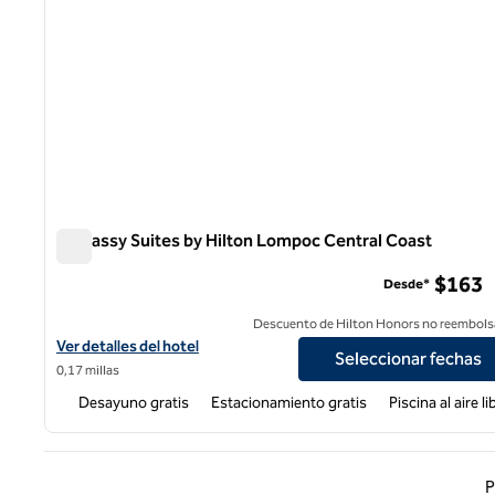
Embassy Suites by Hilton Lompoc Central Coast
Embassy Suites by Hilton Lompoc Central Coast
$163
Desde*
Descuento de Hilton Honors no reembols
Ver detalles del hotel Embassy Suites by Hilton Lompoc Central 
Ver detalles del hotel
Seleccionar fechas
0,17 millas
Desayuno gratis
Estacionamiento gratis
Piscina al aire li
Página
P