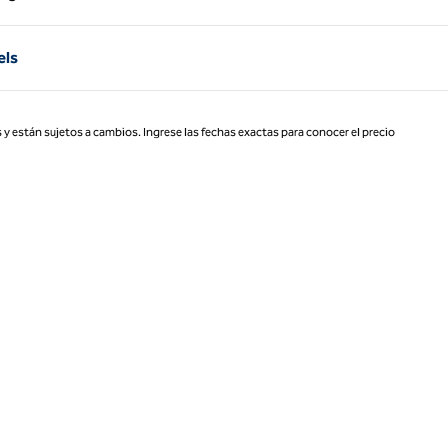
Página 1 de 1
els
 y están sujetos a cambios. Ingrese las fechas exactas para conocer el precio