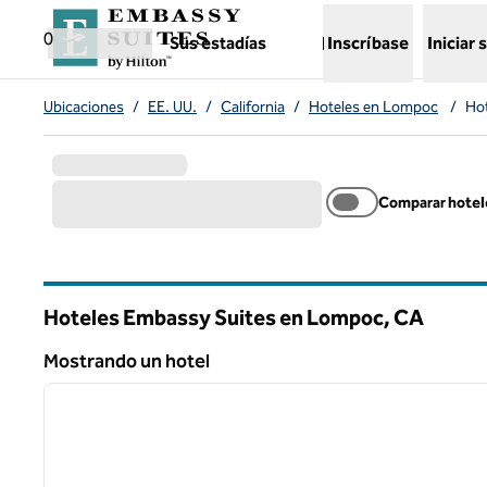
Saltar a contenido
,
abre una nueva pestaña
0
Sus estadías
Inscríbase
Iniciar 
Ubicaciones
/
EE. UU.
/
California
/
Hoteles en Lompoc
/
Ho
Comparar hotel
Hoteles Embassy Suites en Lompoc,
CA
California
Mostrando un hotel
1
Mostrando un hotel
imagen anterior
1 de 12