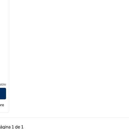
able
Coast
bre
 anterior, 1 de 1
Página siguiente, 1 de 1
ágina
1 de 1