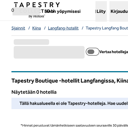
Siirry sisältöön
,
avaa uuden välilehden
0
Sinun yöpymisesi
Liity
Kirjaudu
Sijainnit
/
Kiina
/
Langfang-hotellit
/
Tapestry Langfang Bouti
Vertaa hotelleja
Tapestry Boutique -hotellit Langfangissa, Kiin
Näytetään 0 hotellia
Emme löytäneet yhtään hotellia tällä alueella. Säädä suodatti
Tällä hakualueella ei ole Tapestry-hotelleja. Hae uudel
*Hinnat perustuvat tämänhetkiseen saatavuuteen seuraaville 30 päivälle, 