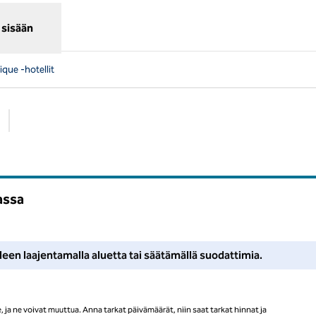
 sisään
que -hotellit
Suositellut suodattimet
assa
mia tai laajenna aluetta saadaksesi lisää tuloksia.
leen laajentamalla aluetta tai säätämällä suodattimia.
ja ne voivat muuttua. Anna tarkat päivämäärät, niin saat tarkat hinnat ja