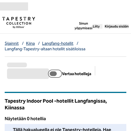
Siirry sisältöön
,
avaa uuden välile
Sinun
Liity
Kirjaudu sisään
yöpymisesi
Sijainnit
/
Kiina
/
Langfang-hotellit
/
Langfang-Tapestry-altaan hotellit sisätiloissa
Vertaa hotelleja
Suositellut suod
Tapestry Indoor Pool -hotellit Langfangissa,
Kiinassa
Näytetään 0 hotellia
Emme löytäneet yhtään hotellia tällä alueella. Säädä suodattimia
Tällä hakualueella ei ole Tapestry-hotelleja. Hae