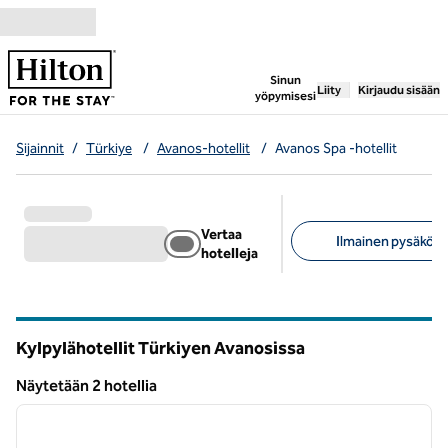
Siirry sisältöön
,
avaa uuden välile
Sinun
Liity
Kirjaudu sisään
yöpymisesi
Sijainnit
/
Türkiye
/
Avanos-hotellit
/
Avanos Spa -hotellit
Vertaa
Ilmainen pysäköinti
hotelleja
Suositellut suodattime
Kylpylähotellit Türkiyen Avanosissa
Näytetään 2 hotellia
1
/
12
Näytetään 2 hotellia
edellinen kuva
seuraa
1/12