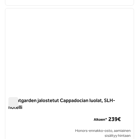
1
/
7
edellinen kuva
seuraa
1/7
Avantgarden jalostetut Cappadocian luolat, SLH-
hotelli
Avantgarden jalostetut Cappadocian luolat, SLH-hotelli
239€
Alkaen*
Honors-ennakko-osto, aamiainen
sisältyy hintaan