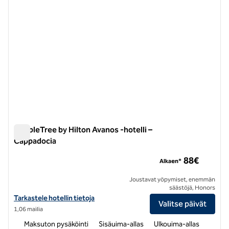
DoubleTree by Hilton Avanos -hotelli –
Cappadocia
DoubleTree by Hilton Avanos -hotelli – Cappadocia
88€
Alkaen*
Joustavat yöpymiset, enemmän
säästöjä, Honors
Näytä DoubleTree by Hilton Avanos -hotellin tiedot – Cappadocia
Tarkastele hotellin tietoja
Valitse päivät
1,06 mailia
Maksuton pysäköinti
Sisäuima-allas
Ulkouima-allas