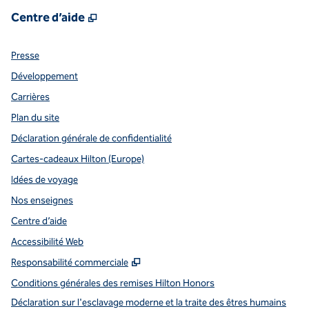
,
S'ouvre dans un nouvel onglet
Centre d’aide
Presse
Développement
Carrières
Plan du site
Déclaration générale de confidentialité
Cartes-cadeaux Hilton (Europe)
Idées de voyage
Nos enseignes
Centre d’aide
Accessibilité Web
,
S'ouvre dans un nouvel onglet
Responsabilité commerciale
Conditions générales des remises Hilton Honors
,
S
Déclaration sur l'esclavage moderne et la traite des êtres humains