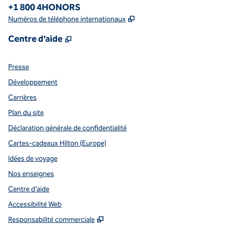
Téléphone :
+1 800 4HONORS
,
S'ouvre dans un nouvel o
Numéros de téléphone internationaux
,
S'ouvre dans un nouvel onglet
Centre d’aide
Presse
Développement
Carrières
Plan du site
Déclaration générale de confidentialité
Cartes-cadeaux Hilton (Europe)
Idées de voyage
Nos enseignes
Centre d’aide
Accessibilité Web
,
S'ouvre dans un nouvel onglet
Responsabilité commerciale