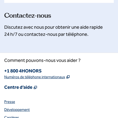
Contactez-nous
Discutez avec nous pour obtenir une aide rapide
24 h/7 ou contactez-nous par téléphone.
Comment pouvons-nous vous aider ?
Téléphone :
+1 800 4HONORS
,
S'ouvre dans un nouvel o
Numéros de téléphone internationaux
,
S'ouvre dans un nouvel onglet
Centre d’aide
Presse
Développement
Carrières