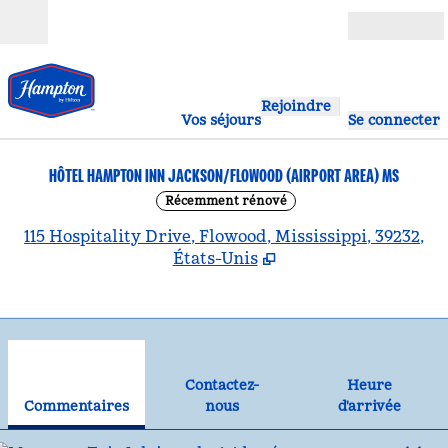
Aller directement au contenu
Ouverture
Rejoindre
Vos séjours
Se connecter
HÔTEL HAMPTON INN JACKSON/FLOWOOD (AIRPORT AREA) MS
Récemment rénové
,
S
115 Hospitality Drive, Flowood, Mississippi, 39232,
États-Unis
1
/
12
image précédente
ima
1 sur 12
Contactez-nous
Contactez-
Heure
Commentaires
nous
d'arrivée