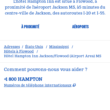
L'hôtel Hampton Inn est situé à Flowood, à
proximité de l'aéroport Jackson MS, à5 minutes du
centre-ville de Jackson, des autoroutes I-20 et I-55.
À PROXIMITÉ
AÉROPORTS
Adresses
/
États-Unis
/
Mississippi
/
Hôtels à Flowood
/
Hôtel Hampton Inn Jackson/Flowood (Airport Area) MS
Comment pouvons-nous vous aider ?
Téléphone :
+1 800 HAMPTON
,
S'ouvre dans un
Numéros de téléphone internationaux
Facebook
x
Instagram
,
s’ouvre dans un nouvel onglet
,
s’ouvre dans un nouvel onglet
,
s’ouvre dans un nouvel onglet