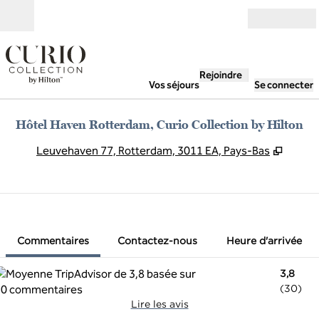
Aller directement au contenu
Ouverture
Rejoindre
Vos séjours
Se connecter
Hôtel Haven Rotterdam, Curio Collection by Hilton
,
S'ouvr
Leuvehaven 77, Rotterdam, 3011 EA, Pays-Bas
1 sur 12
1
/
12
image précédente
image suivant
Contactez-nous
Commentaires
Contactez-nous
Heure d'arrivée
3,8
(
30
)
Lire les avis