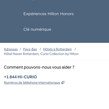
Expériences Hilton Honors
Clé numérique
Adresses
/
Pays-Bas
/
Hôtels à Rotterdam
/
Hôtel Haven Rotterdam, Curio Collection by Hilton
Comment pouvons-nous vous aider ?
Téléphone :
+1 844 HI-CURIO
,
S'ouvre dans un nouvel o
Numéros de téléphone internationaux
x
Facebook
Instagram
,
s’ouvre dans un nouvel onglet
,
s’ouvre dans un nouvel onglet
,
s’ouvre dans un nouvel onglet