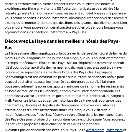
bateaux et trouver un souvenir à emporter chez vous. Vivez une nouvelle
expérience maritime en visitant le SS Rotterdam, un bateau de croisière à la
retraite qui a été transformé en musée, restaurant et hôtel. Passez une journée à
vous promener dans le zoo de Rotterdam, où vous pourrez observer des animaux
exotiques du monde entier tels que des lions, des iguanes, des éléphants et bien
plus encore. Vous pouvez voir ces attractions et bien plus encore lorsque vous
séjournez dans les hôtels de Rotterdam aux Pays-Bas.
Découvrez La Haye dans les meilleurs hôtels des Pays-
Bas
La Haye est une ville magnifique sur la côte néerlandaise et le littoral de la mer du
Nord. Que vous organisiez une journée à la plage, que vous souhaitiez remonter
le temps et découvrir l'histoire des Pays-Bas ou simplement trouver un endroit
idéal pour goûter aux fruits de mer néerlandais, vous trouverez tout à La Haye
lors de votre séjour dans les meilleurs hôtels des Pays-Bas. La plage de
Scheveningen est une destination prisée sur le littoral néerlandais, idéale pour
ceux qui souhaitent passer leur journée à se détendre au soleil, à faire une
poussée d'adrénaline après des sports nautiques ou à sillonner les restaurants
en bord de mer. Visitez le Binnehof, le complexe du Parlement néerlandais et
appréciez la vue sur l'architecture gothique unique et le Ridderzaal, ou Knight's
Hall. Remontez le temps au centre historique de La Haye, qui regorge de rues
charmantes, de cafés et de palais de Noordeinde. Prévoyez de visiter ces
attractions et d'autres attractions similaires lorsque vous visiterez le
magnifique pays des Pays-Bas. Réservez votre séjour dans les meilleurs hôtels
des Pays-Bas pour profiter d'un séjour dans ce pays pittoresque. Vous adorerez
les activités proposées dans chacune de ces villes palpitantes.
N'oubliez pas de découvrir nos hôtels aux Pays-Bas à
Amsterdam
,
Rotterdam
et