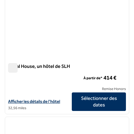
Canal House, un hôtel de SLH
Canal House, un hôtel de SLH
414 €
À partir de*
Remise Honors
Sélectionner des
Afficher les détails de l'hôtel Canal House, un hôtel SLH
Afficher les détails de l'hôtel
dates
32,56 miles
1
/
8
image précédente
image 
1 sur 8