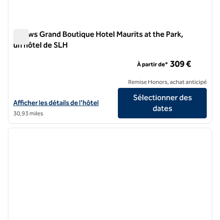
Pillows Grand Boutique Hotel Maurits at the Park,
un hôtel de SLH
Pillows Grand Boutique Hotel Maurits at the Park, un hôtel d
309 €
À partir de*
Remise Honors, achat anticipé
Sélectionner des
Afficher les détails de l'hôtel Pillows Grand Boutique Hotel Maurits at
Afficher les détails de l'hôtel
dates
30,93 miles
1
/
11
image précédente
image 
1 sur 11