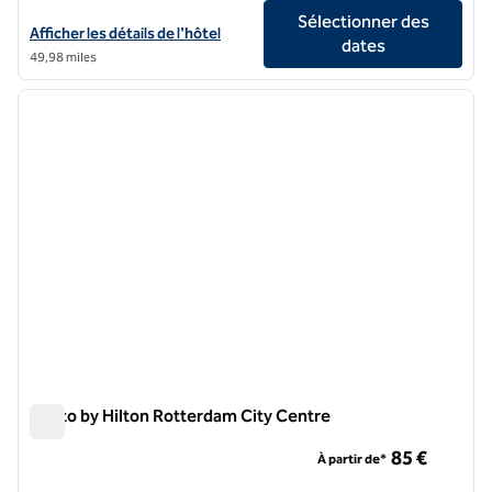
Sélectionner des
Afficher les détails de l'hôtel Hilton Garden Inn Leiden
Afficher les détails de l'hôtel
dates
49,98 miles
1
/
12
image précédente
image 
1 sur 12
Motto by Hilton Rotterdam City Centre
Motto by Hilton Rotterdam City Centre
85 €
À partir de*