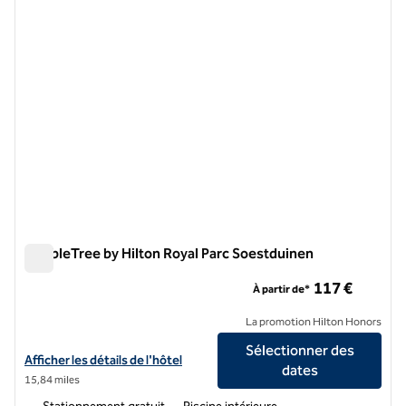
DoubleTree by Hilton Royal Parc Soestduinen
DoubleTree by Hilton Royal Parc Soestduinen
117 €
À partir de*
La promotion Hilton Honors
Sélectionner des
Afficher les détails de l'hôtel DoubleTree by Hilton Royal Parc Soest
Afficher les détails de l'hôtel
dates
15,84 miles