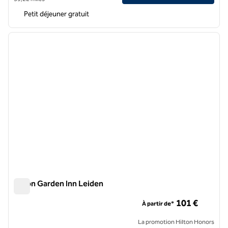
Petit déjeuner gratuit
1
/
12
image précédente
image 
1 sur 12
Hilton Garden Inn Leiden
Hilton Garden Inn Leiden
101 €
À partir de*
La promotion Hilton Honors