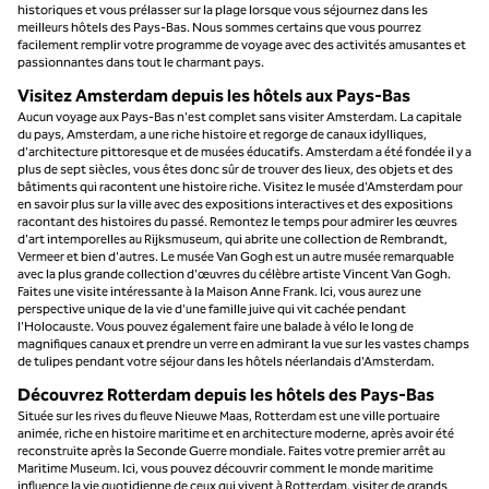
historiques et vous prélasser sur la plage lorsque vous séjournez dans les
meilleurs hôtels des Pays-Bas. Nous sommes certains que vous pourrez
facilement remplir votre programme de voyage avec des activités amusantes et
passionnantes dans tout le charmant pays.
Visitez Amsterdam depuis les hôtels aux Pays-Bas
Aucun voyage aux Pays-Bas n'est complet sans visiter Amsterdam. La capitale
du pays, Amsterdam, a une riche histoire et regorge de canaux idylliques,
d'architecture pittoresque et de musées éducatifs. Amsterdam a été fondée il y a
plus de sept siècles, vous êtes donc sûr de trouver des lieux, des objets et des
bâtiments qui racontent une histoire riche. Visitez le musée d'Amsterdam pour
en savoir plus sur la ville avec des expositions interactives et des expositions
racontant des histoires du passé. Remontez le temps pour admirer les œuvres
d'art intemporelles au Rijksmuseum, qui abrite une collection de Rembrandt,
Vermeer et bien d'autres. Le musée Van Gogh est un autre musée remarquable
avec la plus grande collection d'œuvres du célèbre artiste Vincent Van Gogh.
Faites une visite intéressante à la Maison Anne Frank. Ici, vous aurez une
perspective unique de la vie d'une famille juive qui vit cachée pendant
l'Holocauste. Vous pouvez également faire une balade à vélo le long de
magnifiques canaux et prendre un verre en admirant la vue sur les vastes champs
de tulipes pendant votre séjour dans les hôtels néerlandais d'Amsterdam.
Découvrez Rotterdam depuis les hôtels des Pays-Bas
Située sur les rives du fleuve Nieuwe Maas, Rotterdam est une ville portuaire
animée, riche en histoire maritime et en architecture moderne, après avoir été
reconstruite après la Seconde Guerre mondiale. Faites votre premier arrêt au
Maritime Museum. Ici, vous pouvez découvrir comment le monde maritime
influence la vie quotidienne de ceux qui vivent à Rotterdam, visiter de grands