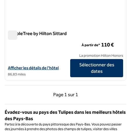
DoubleTree by Hilton Sittard
DoubleTree by Hilton Sittard
110 €
À partir de*
La promotion Hilton Honors
Sélectionner des
Afficher les détails de l'hôtel DoubleTree by Hilton Sittard
Afficher les détails de l'hôtel
dates
86,83 miles
Page précédente, 1 sur 1
Page suivante, 1 sur 
Page
1 sur 1
Page 1 sur 1
Évadez-vous au pays des Tulipes dans les meilleurs hôtels
des Pays-Bas
Partez à la découverte du pays pittoresque des Pays-Bas. Vous pouvez passer
des journées à prendre des photos des champs de tulipes, visiter des villes