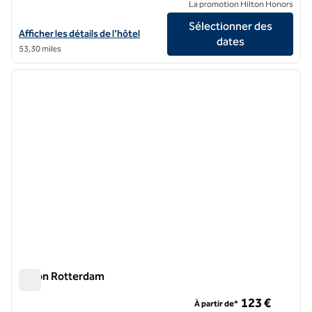
La promotion Hilton Honors
Sélectionner des
Afficher les détails de l'hôtel Motto by Hilton Rotterdam City Centre
Afficher les détails de l'hôtel
dates
53,30 miles
1
/
12
image précédente
image 
1 sur 12
Hilton Rotterdam
Hilton Rotterdam
123 €
À partir de*