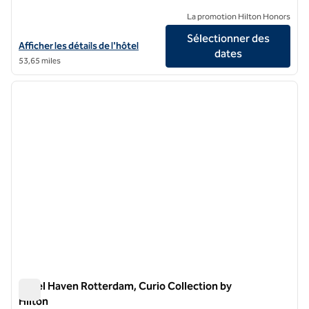
La promotion Hilton Honors
Sélectionner des
Afficher les détails de l'hôtel Hilton Rotterdam
Afficher les détails de l'hôtel
dates
53,65 miles
1
/
12
image précédente
image 
1 sur 12
Hôtel Haven Rotterdam, Curio Collection by
Hilton