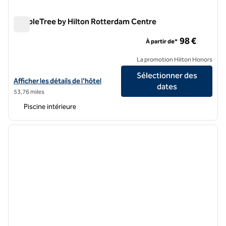
DoubleTree by Hilton Rotterdam Centre
DoubleTree by Hilton Rotterdam Centre
98 €
À partir de*
La promotion Hilton Honors
Sélectionner des
Afficher les détails de l'hôtel DoubleTree by Hilton Rotterdam Centr
Afficher les détails de l'hôtel
dates
53,76 miles
Piscine intérieure
1
/
12
image précédente
image 
1 sur 12