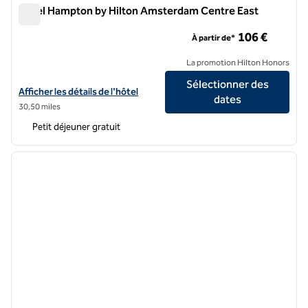
Hôtel Hampton by Hilton Amsterdam Centre East
Hôtel Hampton by Hilton Amsterdam Centre East
106 €
À partir de*
La promotion Hilton Honors
Sélectionner des
Afficher les détails de l'hôtel Hampton by Hilton Amsterdam Centre 
Afficher les détails de l'hôtel
dates
30,50 miles
Petit déjeuner gratuit
1
/
7
image précédente
image 
1 sur 7