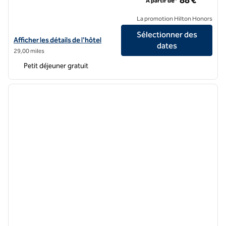
88 €
À partir de*
La promotion Hilton Honors
Sélectionner des
Afficher les détails de l'hôtel Hampton by Hilton Amsterdam/Arena 
Afficher les détails de l'hôtel
dates
29,00 miles
Petit déjeuner gratuit
1
/
12
image précédente
image 
1 sur 12