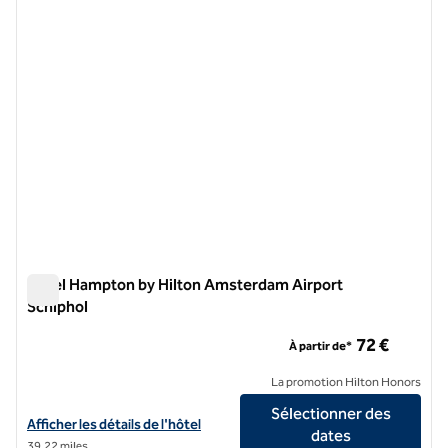
Hôtel Hampton by Hilton Amsterdam Airport
Schiphol
Hôtel Hampton by Hilton Amsterdam Airport Schiphol
72 €
À partir de*
La promotion Hilton Honors
Sélectionner des
Afficher les détails de l'hôtel Hampton by Hilton Amsterdam Airport 
Afficher les détails de l'hôtel
dates
39,22 miles