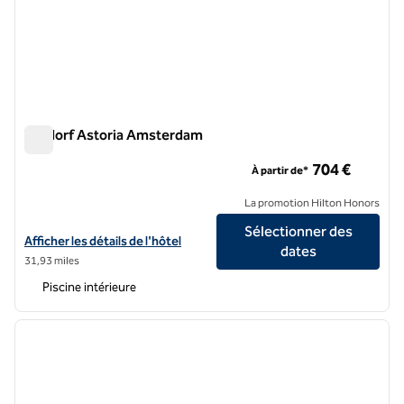
Waldorf Astoria Amsterdam
Waldorf Astoria Amsterdam
704 €
À partir de*
La promotion Hilton Honors
Sélectionner des
Afficher les détails de l'hôtel Waldorf Astoria Amsterdam
Afficher les détails de l'hôtel
dates
31,93 miles
Piscine intérieure
1
/
12
image précédente
image 
1 sur 12