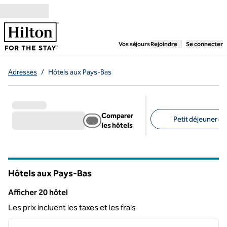
Aller directement au contenu
,
ouvre un nouvel ongl
Vos séjours
Rejoindre
Se connecter
Adresses
/
Hôtels aux Pays-Bas
Comparer
Petit déjeuner gra
les hôtels
Filtres suggérés
Hôtels aux Pays-Bas
Afficher 20 hôtel
Afficher 20 hôtel
Les prix incluent les taxes et les frais
1
/
12
image précédente
image 
1 sur 12