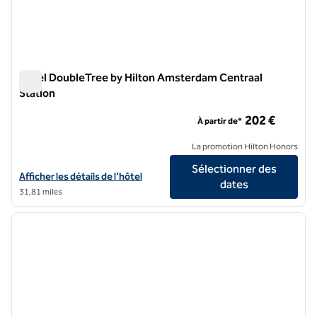
Hôtel DoubleTree by Hilton Amsterdam Centraal
Station
Hôtel DoubleTree by Hilton Amsterdam Centraal Station
202 €
À partir de*
La promotion Hilton Honors
Sélectionner des
Afficher les détails de l'hôtel DoubleTree by Hilton Amsterdam Centr
Afficher les détails de l'hôtel
dates
31,81 miles
1
/
12
image précédente
image 
1 sur 12