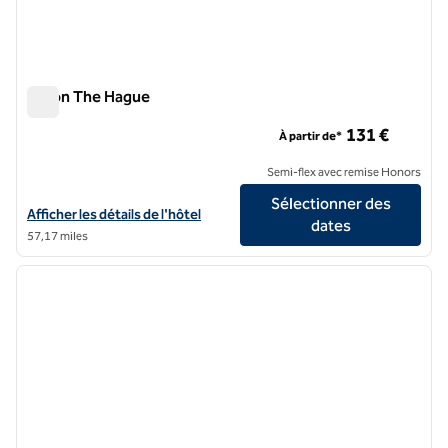
Hilton The Hague
Hilton The Hague
131 €
À partir de*
Semi-flex avec remise Honors
Sélectionner des
Afficher les détails de l'hôtel Hilton The Hague
Afficher les détails de l'hôtel
dates
57,17 miles
1
/
11
image précédente
image 
1 sur 11