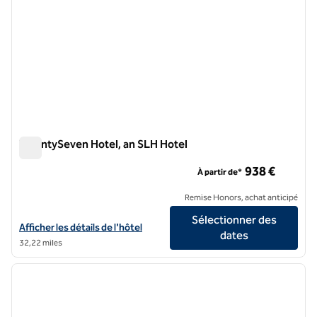
TwentySeven Hotel, an SLH Hotel
TwentySeven Hotel, an SLH Hotel
938 €
À partir de*
Remise Honors, achat anticipé
Sélectionner des
Afficher les détails de l'hôtel TwentySeven Hotel, a SLH Hotel
Afficher les détails de l'hôtel
dates
32,22 miles
1
/
9
image précédente
image 
1 sur 9