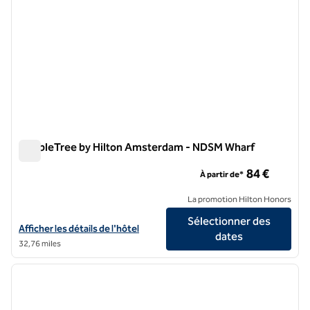
DoubleTree by Hilton Amsterdam - NDSM Wharf
DoubleTree by Hilton Amsterdam - NDSM Wharf
84 €
À partir de*
La promotion Hilton Honors
Sélectionner des
Afficher les détails de l'hôtel DoubleTree by Hilton Amsterdam - ND
Afficher les détails de l'hôtel
dates
32,76 miles
1
/
12
image précédente
image 
1 sur 12