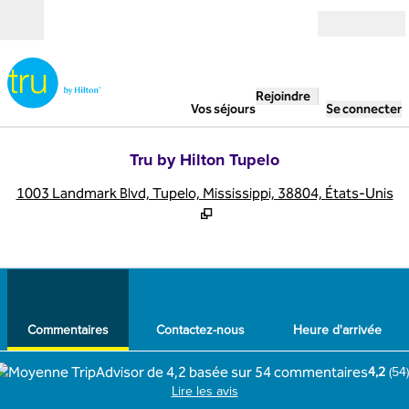
Aller directement au contenu
Ouverture
Rejoindre
Vos séjours
Se connecter
Tru by Hilton Tupelo
,
S
1003 Landmark Blvd, Tupelo, Mississippi, 38804, États-Unis
1
/
12
image précédente
imag
1 sur 12
Contactez-nous
Commentaires
Contactez-nous
Heure d'arrivée
4,2
(
54
)
Lire les avis