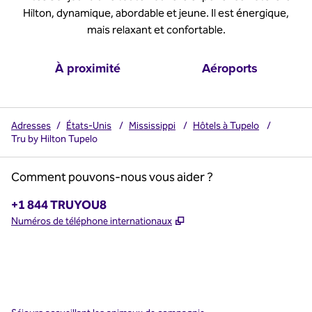
Hilton, dynamique, abordable et jeune. Il est énergique,
mais relaxant et confortable.
À proximité
Aéroports
Adresses
/
États-Unis
/
Mississippi
/
Hôtels à Tupelo
/
Tru by Hilton Tupelo
Comment pouvons-nous vous aider ?
Téléphone :
+1 844 TRUYOU8
,
S'ouvre dans un nouvel o
Numéros de téléphone internationaux
x
Facebook
Instagram
,
s’ouvre dans un nouvel onglet
,
s’ouvre dans un nouvel onglet
,
s’ouvre dans un nouvel onglet