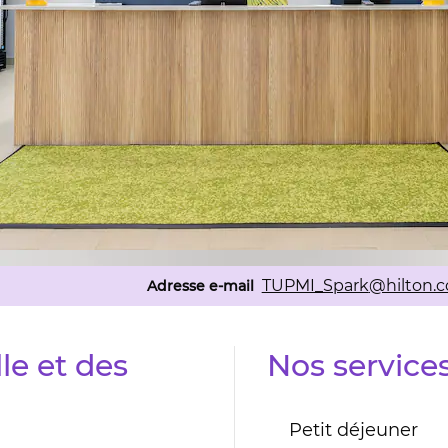
Email
TUPMI_Spark
@hilton.
Adresse e-mail
le et des
Nos services
Petit déjeuner