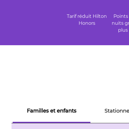
Tarif réduit Hilton
Points
Honors
nuits g
plus
Familles et enfants
Stationn