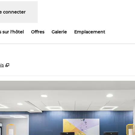
e connecter
 sur l'hôtel
Offres
Galerie
Emplacement
,
S'ouvre dans un nouvel onglet
is