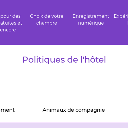
 pour des
Choix de votre
Enregistrement
Expér
ratuites et
chambre
numérique
 encore
Politiques de l'hôtel
ement
Animaux de compagnie