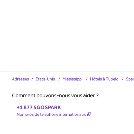
Adresses
/
États-Unis
/
Mississippi
/
Hôtels à Tupelo
/
Spar
Comment pouvons-nous vous aider ?
Téléphone :
+1 877 5GOSPARK
,
S'ouvre dans un no
Numéros de téléphone internationaux