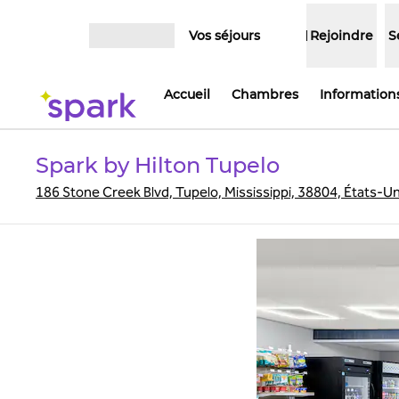
Aller directement au contenu
Vos séjours
Rejoindre
S
Ouvrir le menu
Accueil
Chambres
Informations
Spark by Hilton Tupelo
186 Stone Creek Blvd, Tupelo, Mississippi, 38804, États-Un