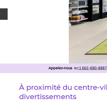
Diapositive précédente
Appelez
le
+1 662-680-8887
Appelez-nous
À proximité du centre-vil
divertissements