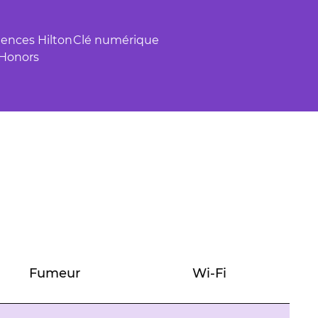
iences Hilton
Clé numérique
Honors
Fumeur
Wi-Fi