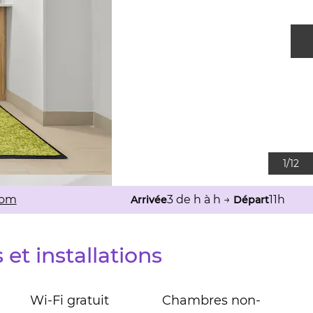
D
1
/
12
com
3 de h à h
→
11h
Arrivée
Départ
 et installations
Wi-Fi gratuit
Chambres non-