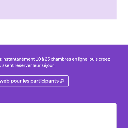
ez instantanément 10 à 25 chambres en ligne, puis créez
issent réserver leur séjour.
nouvel onglet
,
S'ouvre dans un nouvel on
 web pour les participants