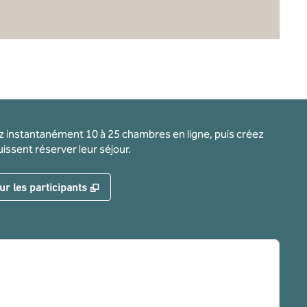
ez instantanément 10 à 25 chambres en ligne, puis créez
issent réserver leur séjour.
nglet
,
S'ouvre dans un nouvel onglet
ur les participants