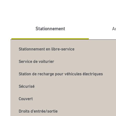
Stationnement
A
Stationnement en libre-service
Service de voiturier
Station de recharge pour véhicules électriques
Sécurisé
Couvert
Droits d'entrée/sortie