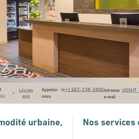
Appelez
Email
le
+1 662-238-3400
Appelez-
UOXHT
3
Lire les
Adresse
•
avis
nous
26
)
e-mail
odité urbaine,
Nos services e