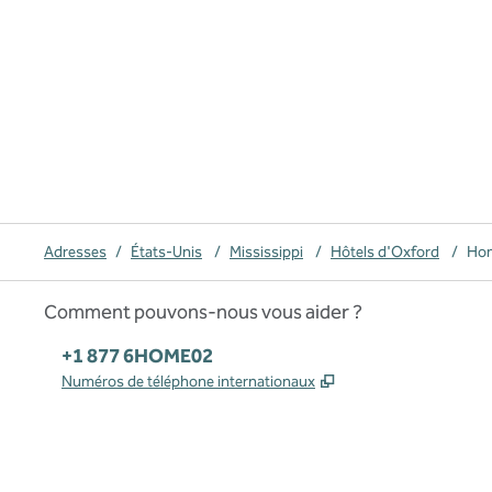
Adresses
/
États-Unis
/
Mississippi
/
Hôtels d'Oxford
/
Hom
Comment pouvons-nous vous aider ?
Téléphone :
+1 877 6HOME02
,
S'ouvre dans un no
Numéros de téléphone internationaux
x
Facebook
Instagram
,
s’ouvre dans un nouvel onglet
,
s’ouvre dans un nouvel onglet
,
s’ouvre dans un nouvel onglet