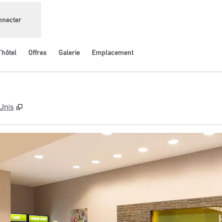
nnecter
'hôtel
Offres
Galerie
Emplacement
,
S'ouvre dans un nouvel onglet
Unis