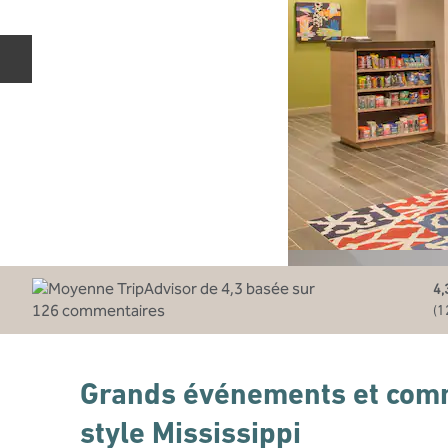
Diapositive précédente
4,
(
1
Grands événements et comm
style Mississippi