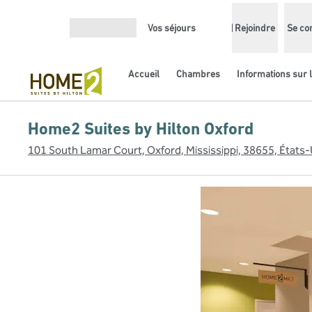
Aller directement au contenu
Vos séjours
Rejoindre
Se co
Ouvrir le menu
Accueil
Chambres
Informations sur l
Home2 Suites by Hilton Oxford
101 South Lamar Court, Oxford, Mississippi, 38655, États-