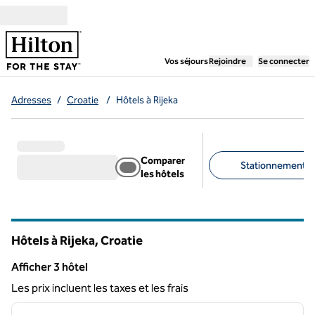
Aller directement au contenu
,
ouvre un nouvel ongl
Vos séjours
Rejoindre
Se connecter
Adresses
/
Croatie
/
Hôtels à Rijeka
Comparer
Stationnement gra
les hôtels
Filtres suggérés
Hôtels à Rijeka, Croatie
Afficher 3 hôtel
Afficher 3 hôtel
Les prix incluent les taxes et les frais
1
/
12
image précédente
image 
1 sur 12