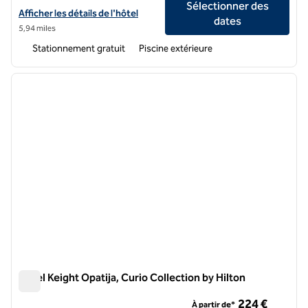
Sélectionner des
Afficher les détails de l'hôtel Boutique and Design Hotel Navis, un hô
Afficher les détails de l'hôtel
dates
5,94 miles
Stationnement gratuit
Piscine extérieure
1
/
12
image précédente
image 
1 sur 12
Hôtel Keight Opatija, Curio Collection by Hilton
Hôtel Keight Opatija, Curio Collection by Hilton
224 €
À partir de*