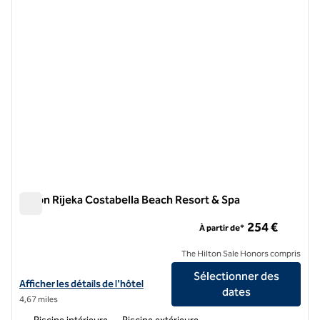
Hilton Rijeka Costabella Beach Resort & Spa
Hilton Rijeka Costabella Beach Resort & Spa
254 €
À partir de*
The Hilton Sale Honors compris
Sélectionner des
Afficher les détails de l'hôtel Hilton Rijeka Costabella Beach Resort &
Afficher les détails de l'hôtel
dates
4,67 miles