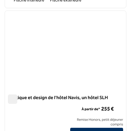
Piscine intérieure
Piscine extérieure
1
/
12
image précédente
image 
1 sur 12
Boutique et design de l'hôtel Navis, un hôtel SLH
Boutique et design de l'hôtel Navis, un hôtel SLH
255 €
À partir de*
Remise Honors, petit déjeuner
compris