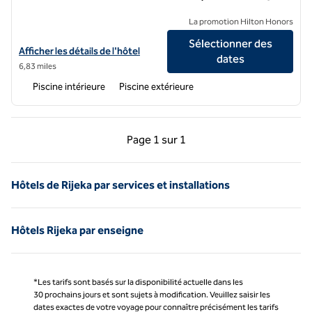
La promotion Hilton Honors
Sélectionner des
Afficher les détails de l'hôtel Keight Hotel Opatija, Curio Collection b
Afficher les détails de l'hôtel
dates
6,83 miles
Piscine intérieure
Piscine extérieure
Page précédente, 1 sur 1
Page suivante, 1 sur 
Page
1 sur 1
Page 1 sur 1
Hôtels de Rijeka par services et installations
Hôtels Rijeka par enseigne
*Les tarifs sont basés sur la disponibilité actuelle dans les
30 prochains jours et sont sujets à modification. Veuillez saisir les
dates exactes de votre voyage pour connaître précisément les tarifs