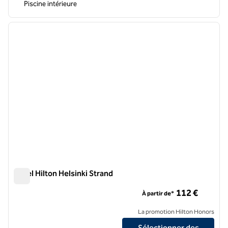
Piscine intérieure
1
/
12
image précédente
image 
1 sur 12
Hôtel Hilton Helsinki Strand
Hôtel Hilton Helsinki Strand
112 €
À partir de*
La promotion Hilton Honors
Sélectionner des