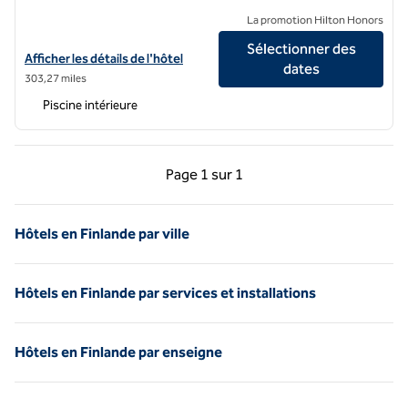
La promotion Hilton Honors
Sélectionner des
Afficher les détails de l'hôtel Waldorf Astoria Helsinki
Afficher les détails de l'hôtel
dates
303,27 miles
Piscine intérieure
Page précédente, 1 sur 1
Page suivante, 1 sur 
Page
1 sur 1
Page 1 sur 1
Hôtels en Finlande par ville
Hôtels en Finlande par services et installations
Hôtels en Finlande par enseigne