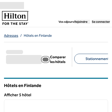
Aller directement au contenu
,
ouvre un nouvel ongl
Vos séjours
Rejoindre
Se connecter
Adresses
/
Hôtels en Finlande
Comparer
Stationnement gra
les hôtels
Filtres suggérés
Hôtels en Finlande
Afficher 5 hôtel
1
/
12
Afficher 5 hôtel
image précédente
image 
1 sur 12