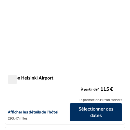
Hilton Helsinki Airport
Hilton Helsinki Airport
115 €
À partir de*
La promotion Hilton Honors
Sélectionner des
Afficher les détails de l'hôtel Hilton Helsinki Airport
Afficher les détails de l'hôtel
dates
293,47 miles
1
/
12
image précédente
image 
1 sur 12