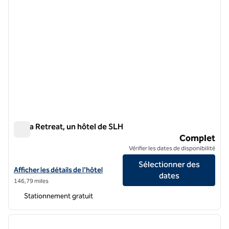
Skyra Retreat, un hôtel de SLH
Skyra Retreat, un hôtel de SLH
Complet
Vérifier les dates de disponibilité
Sélectionner des
Afficher les détails de l'hôtel pour Skyra Retreat, un hôtel de SLH
Afficher les détails de l'hôtel
dates
146,79 miles
Stationnement gratuit
1
/
12
image précédente
image 
1 sur 12