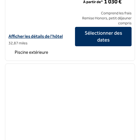
1 030 €
À partir de*
Comprend les frais
Remise Honors, petit déjeuner
compris
Sélectionner des
Afficher les détails de l'hôtel pour ROMEO Napoli, un hôtel de SLH
Afficher les détails de l'hôtel
dates
32,87 miles
Piscine extérieure
1
/
5
image précédente
image 
1 sur 5