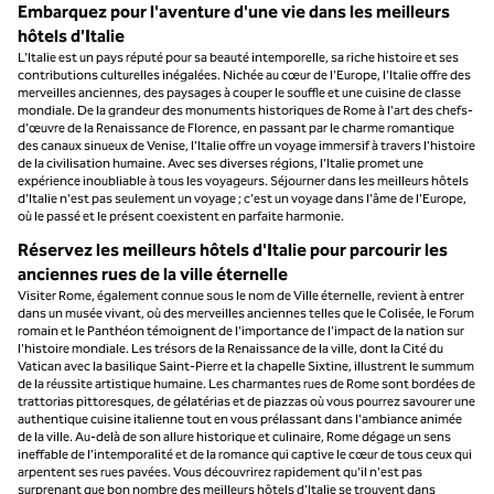
Embarquez pour l'aventure d'une vie dans les meilleurs
hôtels d'Italie
L'Italie est un pays réputé pour sa beauté intemporelle, sa riche histoire et ses
contributions culturelles inégalées. Nichée au cœur de l'Europe, l'Italie offre des
merveilles anciennes, des paysages à couper le souffle et une cuisine de classe
mondiale. De la grandeur des monuments historiques de Rome à l'art des chefs-
d'œuvre de la Renaissance de Florence, en passant par le charme romantique
des canaux sinueux de Venise, l'Italie offre un voyage immersif à travers l'histoire
de la civilisation humaine. Avec ses diverses régions, l'Italie promet une
expérience inoubliable à tous les voyageurs. Séjourner dans les meilleurs hôtels
d'Italie n'est pas seulement un voyage ; c'est un voyage dans l'âme de l'Europe,
où le passé et le présent coexistent en parfaite harmonie.
Réservez les meilleurs hôtels d'Italie pour parcourir les
anciennes rues de la ville éternelle
Visiter Rome, également connue sous le nom de Ville éternelle, revient à entrer
dans un musée vivant, où des merveilles anciennes telles que le Colisée, le Forum
romain et le Panthéon témoignent de l'importance de l'impact de la nation sur
l'histoire mondiale. Les trésors de la Renaissance de la ville, dont la Cité du
Vatican avec la basilique Saint-Pierre et la chapelle Sixtine, illustrent le summum
de la réussite artistique humaine. Les charmantes rues de Rome sont bordées de
trattorias pittoresques, de gélatérias et de piazzas où vous pourrez savourer une
authentique cuisine italienne tout en vous prélassant dans l'ambiance animée
de la ville. Au-delà de son allure historique et culinaire, Rome dégage un sens
ineffable de l'intemporalité et de la romance qui captive le cœur de tous ceux qui
arpentent ses rues pavées. Vous découvrirez rapidement qu'il n'est pas
surprenant que bon nombre des meilleurs hôtels d'Italie se trouvent dans