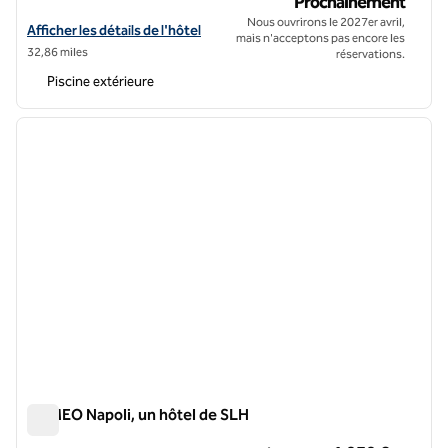
Majestic Palace Sorrento, Curio Collection by Hilton
Prochainement
Nous ouvrirons le 2027er avril,
Afficher les détails de l'hôtel pour le Majestic Palace Sorrento, Curio 
Afficher les détails de l'hôtel
mais n'acceptons pas encore les
32,86 miles
réservations.
Piscine extérieure
1
/
12
image précédente
image 
1 sur 12
ROMEO Napoli, un hôtel de SLH
ROMEO Napoli, un hôtel de SLH