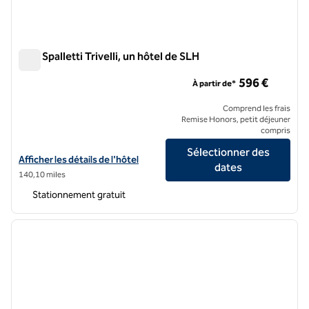
Villa Spalletti Trivelli, un hôtel de SLH
Villa Spalletti Trivelli, un hôtel de SLH
596 €
À partir de*
Comprend les frais
Remise Honors, petit déjeuner
compris
Sélectionner des
Afficher les détails de l'hôtel Villa Spalletti Trivelli, a SLH Hotel
Afficher les détails de l'hôtel
dates
140,10 miles
Stationnement gratuit
1
/
12
image précédente
image 
1 sur 12