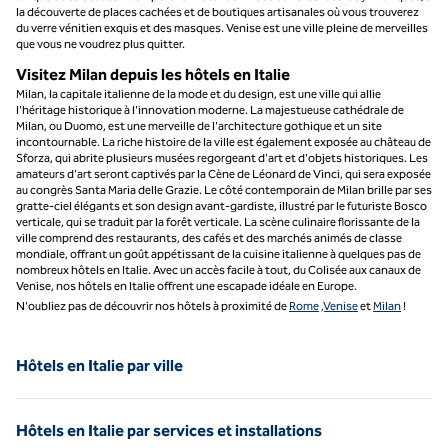
la découverte de places cachées et de boutiques artisanales où vous trouverez
du verre vénitien exquis et des masques. Venise est une ville pleine de merveilles
que vous ne voudrez plus quitter.
Visitez Milan depuis les hôtels en Italie
Milan, la capitale italienne de la mode et du design, est une ville qui allie
l'héritage historique à l'innovation moderne. La majestueuse cathédrale de
Milan, ou Duomo, est une merveille de l'architecture gothique et un site
incontournable. La riche histoire de la ville est également exposée au château de
Sforza, qui abrite plusieurs musées regorgeant d'art et d'objets historiques. Les
amateurs d'art seront captivés par la Cène de Léonard de Vinci, qui sera exposée
au congrès Santa Maria delle Grazie. Le côté contemporain de Milan brille par ses
gratte-ciel élégants et son design avant-gardiste, illustré par le futuriste Bosco
verticale, qui se traduit par la forêt verticale. La scène culinaire florissante de la
ville comprend des restaurants, des cafés et des marchés animés de classe
mondiale, offrant un goût appétissant de la cuisine italienne à quelques pas de
nombreux hôtels en Italie. Avec un accès facile à tout, du Colisée aux canaux de
Venise, nos hôtels en Italie offrent une escapade idéale en Europe.
N'oubliez pas de découvrir nos hôtels à proximité de
Rome
,Venise
et
Milan
!
Hôtels en Italie par ville
Hôtels en Italie par services et installations