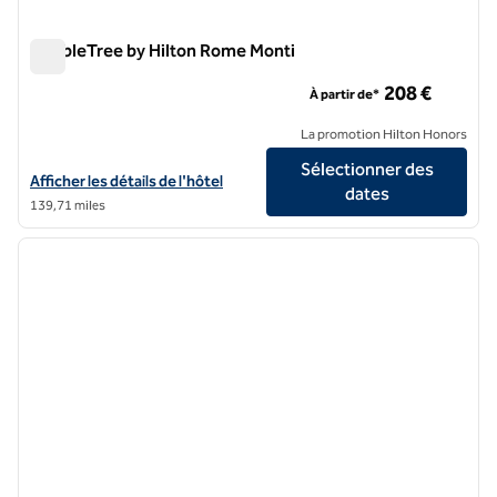
DoubleTree by Hilton Rome Monti
DoubleTree by Hilton Rome Monti
208 €
À partir de*
La promotion Hilton Honors
Sélectionner des
Afficher les détails de l'hôtel DoubleTree by Hilton Rome Monti
Afficher les détails de l'hôtel
dates
139,71 miles
1
/
6
image précédente
image 
1 sur 6