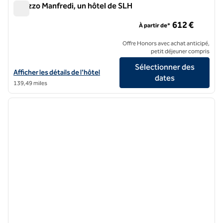
Palazzo Manfredi, un hôtel de SLH
Palazzo Manfredi, un hôtel de SLH
612 €
À partir de*
Offre Honors avec achat anticipé,
petit déjeuner compris
Sélectionner des
Afficher les détails de l'hôtel Palazzo Manfredi, un hôtel de SLH
Afficher les détails de l'hôtel
dates
139,49 miles
1
/
12
image précédente
image 
1 sur 12