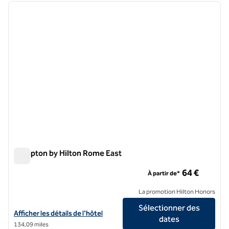
image précédente
image 
1 sur 12
Hampton by Hilton Rome East
Hampton by Hilton Rome East
64 €
À partir de*
La promotion Hilton Honors
Sélectionner des
Afficher les détails de l'hôtel Hampton by Hilton Rome East
Afficher les détails de l'hôtel
dates
134,09 miles