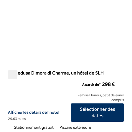
La Medusa Dimora di Charme, un hôtel de SLH
La Medusa Dimora di Charme, un hôtel de SLH
298 €
À partir de*
Remise Honors, petit déjeuner
compris
Sélectionner des
Afficher les détails de l'hôtel pour La Medusa Dimora di Charme, un h
Afficher les détails de l'hôtel
dates
25,63 miles
Stationnement gratuit
Piscine extérieure