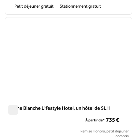
Petit déjeuner gratuit
Stationnement gratuit
1
/
10
image précédente
image 
1 sur 10
Canne Bianche Lifestyle Hotel, un hôtel de SLH
Canne Bianche Lifestyle Hotel, un hôtel de SLH
735 €
À partir de*
Remise Honors, petit déjeuner
compris