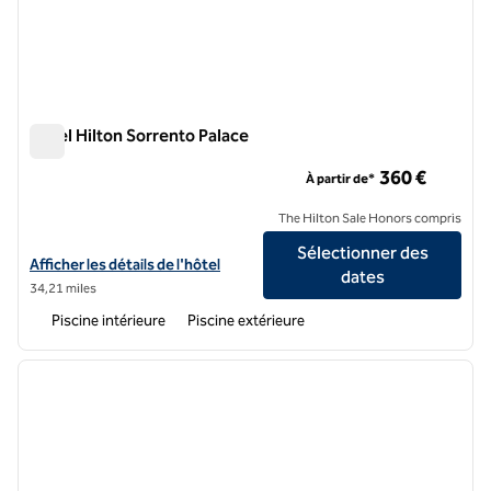
Hôtel Hilton Sorrento Palace
Hôtel Hilton Sorrento Palace
360 €
À partir de*
The Hilton Sale Honors compris
Sélectionner des
Afficher les détails de l'hôtel Hilton Sorrento Palace
Afficher les détails de l'hôtel
dates
34,21 miles
Piscine intérieure
Piscine extérieure
1
/
12
image précédente
image 
1 sur 12