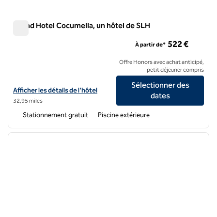
Grand Hotel Cocumella, un hôtel de SLH
Grand Hotel Cocumella, un hôtel de SLH
522 €
À partir de*
Offre Honors avec achat anticipé,
petit déjeuner compris
Sélectionner des
Afficher les détails de l'hôtel Grand Hotel Cocumella, a SLH Hotel
Afficher les détails de l'hôtel
dates
32,95 miles
Stationnement gratuit
Piscine extérieure
1
/
12
image précédente
image 
1 sur 12