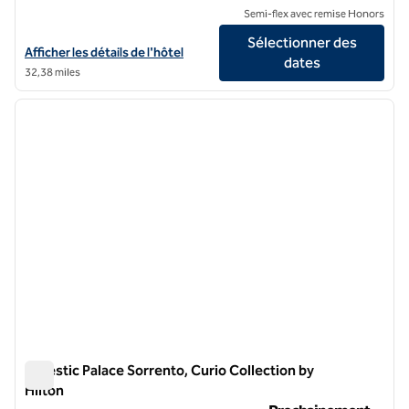
Semi-flex avec remise Honors
Sélectionner des
Afficher les détails de l'hôtel pour le Palazzo Caracciolo Naples
Afficher les détails de l'hôtel
dates
32,38 miles
1
/
12
image précédente
image 
1 sur 12
Majestic Palace Sorrento, Curio Collection by
Hilton