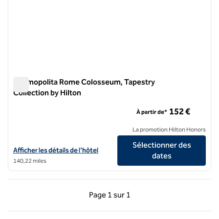
Cosmopolita Rome Colosseum, Tapestry
Collection by Hilton
Cosmopolita Rome Colosseum, Tapestry Collection by Hilto
152 €
À partir de*
La promotion Hilton Honors
Sélectionner des
Afficher les détails de l'hôtel Cosmopolita Rome Colosseum, Tapestr
Afficher les détails de l'hôtel
dates
140,22 miles
Page précédente, 1 sur 1
Page suivante, 1 sur 
Page
1 sur 1
Page 1 sur 1