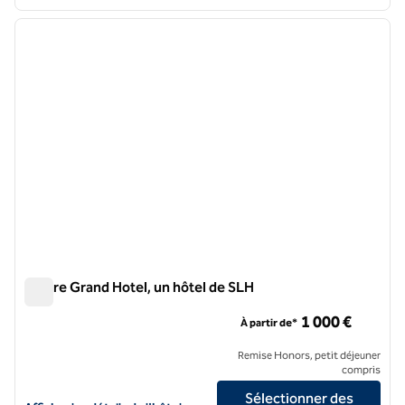
1
/
12
image précédente
image 
1 sur 12
Furore Grand Hotel, un hôtel de SLH
Furore Grand Hotel, un hôtel de SLH
1 000 €
À partir de*
Remise Honors, petit déjeuner
compris
Sélectionner des