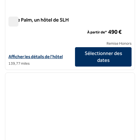
Suite Palm, un hôtel de SLH
Suite Palm, un hôtel de SLH
490 €
À partir de*
Remise Honors
Sélectionner des
Afficher les détails de l'hôtel Palm Suite, a SLH Hotel
Afficher les détails de l'hôtel
dates
139,77 miles
1
/
11
image précédente
image 
1 sur 11