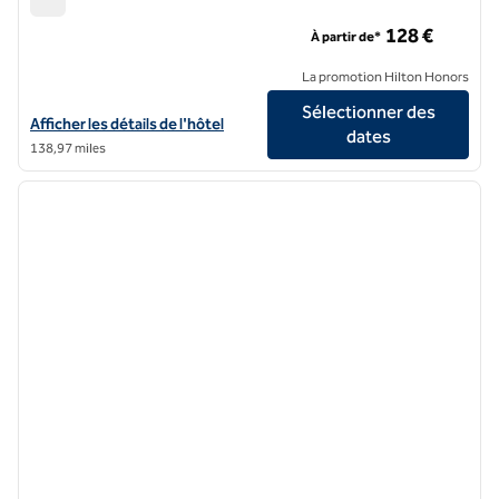
Hôtel Hilton Garden Inn Rome Colisée
128 €
À partir de*
La promotion Hilton Honors
Sélectionner des
Afficher les détails de l'hôtel Hilton Garden Inn Rome Colosseum
Afficher les détails de l'hôtel
dates
138,97 miles
1
/
12
image précédente
image 
1 sur 12