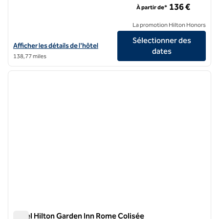
136 €
À partir de*
La promotion Hilton Honors
Sélectionner des
Afficher les détails de l'hôtel Hilton Rome Eur La Lama
Afficher les détails de l'hôtel
dates
138,77 miles
1
/
12
image précédente
image 
1 sur 12
Hôtel Hilton Garden Inn Rome Colisée