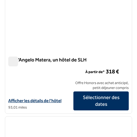
Sant’Angelo Matera, un hôtel de SLH
Sant’Angelo Matera, un hôtel de SLH
318 €
À partir de*
Offre Honors avec achat anticipé,
petit déjeuner compris
Sélectionner des
Afficher les détails de l'hôtel Sant'Angelo Matera, un hôtel de SLH
Afficher les détails de l'hôtel
dates
93,01 miles
1
/
11
image précédente
image 
1 sur 11