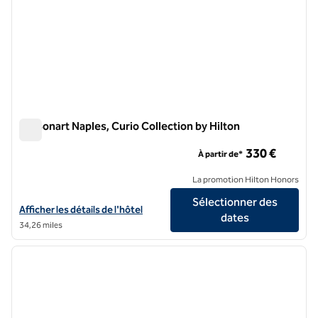
De Bonart Naples, Curio Collection by Hilton
De Bonart Naples, Curio Collection by Hilton
330 €
À partir de*
La promotion Hilton Honors
Sélectionner des
Afficher les détails de l'hôtel De Bonart Naples, Curio Collection by H
Afficher les détails de l'hôtel
dates
34,26 miles
1
/
5
image précédente
image 
1 sur 5