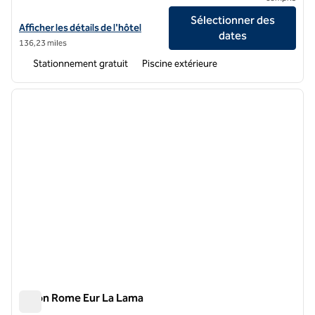
Sélectionner des
Afficher les détails de l'hôtel Canne Bianche Lifestyle, un hôtel SLH
Afficher les détails de l'hôtel
dates
136,23 miles
Stationnement gratuit
Piscine extérieure
1
/
12
image précédente
image 
1 sur 12
Hilton Rome Eur La Lama
Hilton Rome Eur La Lama