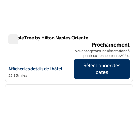
DoubleTree by Hilton Naples Oriente
DoubleTree by Hilton Naples Oriente
Prochainement
Nous acceptons les réservations à
partir du 1er décembre 2026.
Sélectionner des
Afficher les détails de l'hôtel DoubleTree by Hilton Naples Oriente
Afficher les détails de l'hôtel
dates
33,13 miles
1
/
12
image précédente
image 
1 sur 12