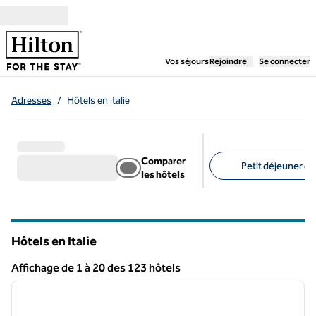
Aller directement au contenu
,
ouvre un nouvel ongl
Vos séjours
Rejoindre
Se connecter
Adresses
/
Hôtels en Italie
Comparer
Petit déjeuner gra
les hôtels
Filtres suggérés
Hôtels en Italie
Affichage de 1 à 20 des 123 hôtels
1
/
7
Afficher 123 hôtel
image précédente
image 
1 sur 7