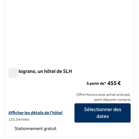
Il Melograno, un hôtel de SLH
Il Melograno, un hôtel de SLH
455 €
À partir de*
Offre Honors avec achat anticipé,
petit déjeuner compris
Sélectionner des
Afficher les détails de l'hôtel Il Melograno, un hôtel de SLH
Afficher les détails de l'hôtel
dates
125,54 miles
Stationnement gratuit
1
/
12