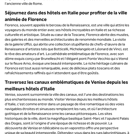
l'ancienne ville de Rome.
Séjournez dans des hôtels en Italie pour profiter de la ville
animée de Florence
Florence, souvent appelée le berceau de la Renaissance, est une ville qui attire les
voyageurs du monde entier avec ses hôtels incroyables en Italie et sa richesse
culturelle et artistique. Située au cœur de la Toscane, Florence abrite des musées,
des galeries et des merveilles architecturales de renommée mondiale. La visite
de la galerie Uffizi, qui abrite une collection stupéfiante de chefs-d'œuvre de la
Renaissance d'artistes tels que Botticelli, Michelangelo et Léonard de Vinci, est
le rêve des amateurs d'art. La cathédrale emblématique de Florence, avec son
dôme exquis conçu par Brunelleschi et l'élégant pont Ponte Vecchio qui s'étend
sur le fleuve Arno, évoque une beauté intemporelle. Le riche héritage culinaire de
Florence est tout aussi remarquable, avec de délicieux plats toscans et des
rafraîchissements raffinés qui n'attendent que d'être goûtés.
Traversez les canaux emblématiques de Venise depuis les
meilleurs hôtels d'Italie
Venise, souvent surnommée la ville des canaux, est l'une des destinations les
plus enchanteresses au monde. Visiter Venise depuis les meilleurs hôtels
d'Italie, c'est comme entrer dans un paysage de rêve romantique où des voies
navigables étroites et sinueuses remplacent les rues, et où l'architecture
gothique et de la Renaissance orne les canaux pittoresques. Les sites
historiques de la ville, dont la magnifique basilique Saint-Marc et l'opulent Palais
des Doges, sont à l'origine d'une époque de richesse et de pouvoir. La
découverte de Venise en télécabine ou en vaporetto offre une perspective
unique de sa beauté intemporelle. Détendez-vous dans les rues labyrinthiques, à