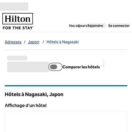
Aller directement au contenu
,
ouvre un nouvel ongl
Vos séjours
Rejoindre
Se connecter
Adresses
/
Japon
/
Hôtels à Nagasaki
Comparer les hôtels
Filtres suggé
Hôtels à Nagasaki, Japon
Affichage d'un hôtel
1
/
11
Affichage d'un hôtel
image précédente
image 
1 sur 11