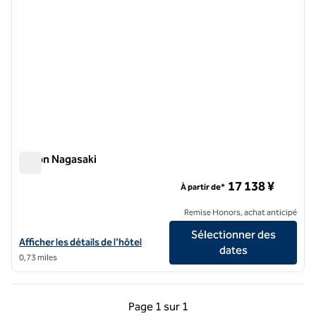
Hilton Nagasaki
Hilton Nagasaki
17 138 ¥
À partir de*
Remise Honors, achat anticipé
Sélectionner des
Afficher les détails de l'hôtel Hilton Nagasaki
Afficher les détails de l'hôtel
dates
0,73 miles
Page précédente, 1 sur 1
Page suivante, 1 sur 
Page
1 sur 1
Page 1 sur 1