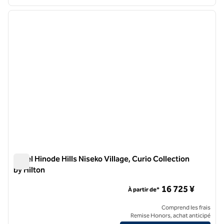
1
/
13
image précédente
image 
1 sur 13
Hôtel Hinode Hills Niseko Village, Curio Collection
by Hilton
Hôtel Hinode Hills Niseko Village, Curio Collection by Hilton
16 725 ¥
À partir de*
Comprend les frais
Remise Honors, achat anticipé