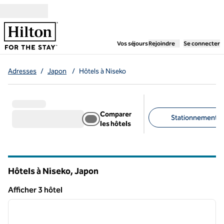
Aller directement au contenu
,
ouvre un nouvel ongl
Vos séjours
Rejoindre
Se connecter
Adresses
/
Japon
/
Hôtels à Niseko
Comparer
Stationnement gra
les hôtels
Filtres suggérés
Hôtels à Niseko, Japon
Afficher 3 hôtel
1
/
12
Afficher 3 hôtel
image précédente
image 
1 sur 12