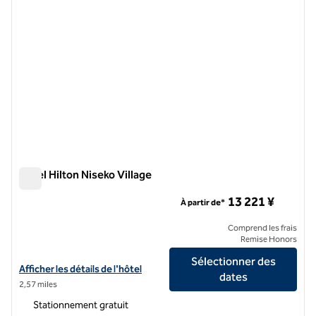
Hôtel Hilton Niseko Village
Hôtel Hilton Niseko Village
13 221 ¥
À partir de*
Comprend les frais
Remise Honors
Sélectionner des
Afficher les détails de l'hôtel Hilton Niseko Village
Afficher les détails de l'hôtel
dates
2,57 miles
Stationnement gratuit