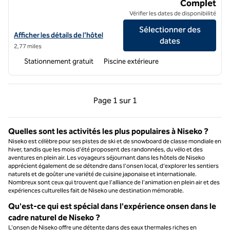
The Green Leaf Niseko Village, Tapestry Collection by Hilton
Complet
Vérifier les dates de disponibilité
Sélectionner des
Afficher les détails de l'hôtel The Green Leaf Niseko Village, Tapestry
Afficher les détails de l'hôtel
dates
2,77 miles
Stationnement gratuit
Piscine extérieure
Page précédente, 1 sur 1
Page suivante, 1 sur 
Page
1 sur 1
Page 1 sur 1
Quelles sont les activités les plus populaires à Niseko ?
Niseko est célèbre pour ses pistes de ski et de snowboard de classe mondiale en
hiver, tandis que les mois d'été proposent des randonnées, du vélo et des
aventures en plein air. Les voyageurs séjournant dans les hôtels de Niseko
apprécient également de se détendre dans l'onsen local, d'explorer les sentiers
naturels et de goûter une variété de cuisine japonaise et internationale.
Nombreux sont ceux qui trouvent que l'alliance de l'animation en plein air et des
expériences culturelles fait de Niseko une destination mémorable.
Qu'est-ce qui est spécial dans l'expérience onsen dans le
cadre naturel de Niseko ?
L'onsen de Niseko offre une détente dans des eaux thermales riches en