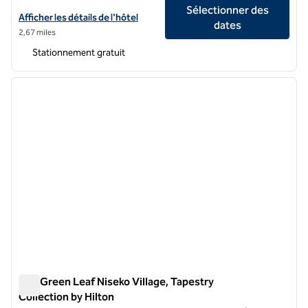
Sélectionner des
Afficher les détails de l'hôtel Hinode Hills Niseko Village, Curio Collec
Afficher les détails de l'hôtel
dates
2,67 miles
Stationnement gratuit
1
/
10
image précédente
image 
1 sur 10
The Green Leaf Niseko Village, Tapestry
Collection by Hilton