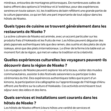
minéraux, entourées de montagnes pittoresques. De nombreuses salles de
bains offrent des options à l'intérieur et à l'extérieur, pour des expériences
sereines en toute saison. Ici, les traditions de bain reflètent une grande partie de
la culture japonaise, ce qui en fait une part importante de tout séjour dans les
hôtels de Niseko.
Quels types de cuisine se trouvent généralement dans les
restaurants de Niseko ?
La scène culinaire de Niseko est animée, avec un accent particulier sur les
produits frais d'Hokkaido et les fruits de mer. Les hôtes peuvent déguster des
plats japonais authentiques tels que des ramen, des sushis et des plats de style
izakaya, ainsi que des plats internationaux. Le dîner de la ferme à la table est un
moment fort de la région, qui met en valeur la tradition et la créativité.
Quelles expériences culturelles les voyageurs peuvent-ils
découvrir dans la région de Niseko ?
Les voyageurs de Niseko peuvent explorer les arts locaux, visiter des musées
communautaires, assister à des festivals saisonniers ou participer à des
cérémonies du thé. Des expériences authentiques telles que le port d'un
kimono, la participation à la calligraphie ou l'apprentissage de l'héritage d'Ainu
offrent une fenêtre sur la culture d'Hokkaido. Ces activités enrichissent tout
séjour avec des idées et des liens.
Quels services et installations sont courants dans les
hôtels de Niseko ?
Les hôtels de Niseko offrent à leurs hôtes une variété de services et