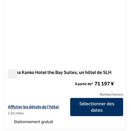
Shima Kanko Hotel the Bay Suites, un hôtel de SLH
Shima Kanko Hotel the Bay Suites, un hôtel de SLH
71 197 ¥
À partir de*
Remise Honors
Sélectionner des
Afficher les détails de l'hôtel Shima Kanko Hotel the Bay Suites, a SL
Afficher les détails de l'hôtel
dates
1,61 miles
Stationnement gratuit