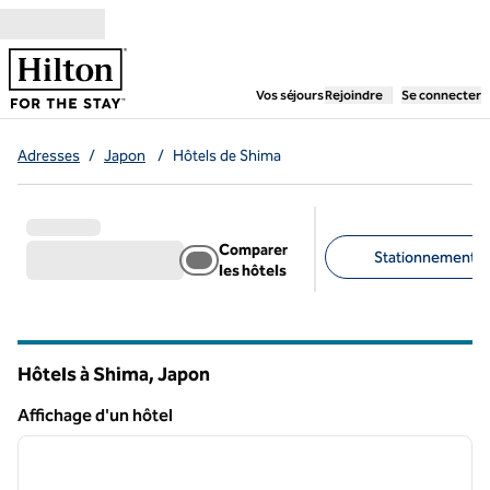
Aller directement au contenu
,
ouvre un nouvel ongl
Vos séjours
Rejoindre
Se connecter
Adresses
/
Japon
/
Hôtels de Shima
Comparer
Stationnement gra
les hôtels
Filtres suggérés
Hôtels à Shima, Japon
Affichage d'un hôtel
1
/
7
Affichage d'un hôtel
image précédente
image 
1 sur 7