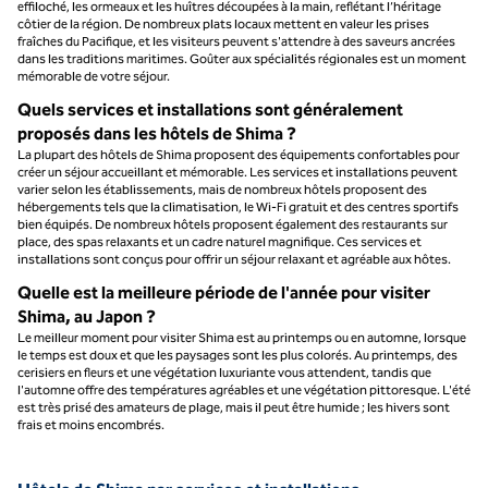
effiloché, les ormeaux et les huîtres découpées à la main, reflétant l’héritage
côtier de la région. De nombreux plats locaux mettent en valeur les prises
fraîches du Pacifique, et les visiteurs peuvent s'attendre à des saveurs ancrées
dans les traditions maritimes. Goûter aux spécialités régionales est un moment
mémorable de votre séjour.
Quels services et installations sont généralement
proposés dans les hôtels de Shima ?
La plupart des hôtels de Shima proposent des équipements confortables pour
créer un séjour accueillant et mémorable. Les services et installations peuvent
varier selon les établissements, mais de nombreux hôtels proposent des
hébergements tels que la climatisation, le Wi-Fi gratuit et des centres sportifs
bien équipés. De nombreux hôtels proposent également des restaurants sur
place, des spas relaxants et un cadre naturel magnifique. Ces services et
installations sont conçus pour offrir un séjour relaxant et agréable aux hôtes.
Quelle est la meilleure période de l'année pour visiter
Shima, au Japon ?
Le meilleur moment pour visiter Shima est au printemps ou en automne, lorsque
le temps est doux et que les paysages sont les plus colorés. Au printemps, des
cerisiers en fleurs et une végétation luxuriante vous attendent, tandis que
l'automne offre des températures agréables et une végétation pittoresque. L'été
est très prisé des amateurs de plage, mais il peut être humide ; les hivers sont
frais et moins encombrés.