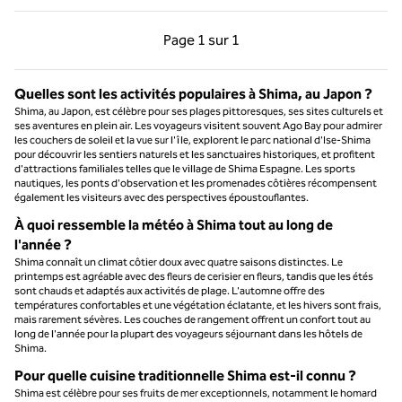
Page précédente, 1 sur 1
Page suivante, 1 sur 
Page
1 sur 1
Page 1 sur 1
Quelles sont les activités populaires à Shima, au Japon ?
Shima, au Japon, est célèbre pour ses plages pittoresques, ses sites culturels et
ses aventures en plein air. Les voyageurs visitent souvent Ago Bay pour admirer
les couchers de soleil et la vue sur l'île, explorent le parc national d'Ise-Shima
pour découvrir les sentiers naturels et les sanctuaires historiques, et profitent
d'attractions familiales telles que le village de Shima Espagne. Les sports
nautiques, les ponts d'observation et les promenades côtières récompensent
également les visiteurs avec des perspectives époustouflantes.
À quoi ressemble la météo à Shima tout au long de
l'année ?
Shima connaît un climat côtier doux avec quatre saisons distinctes. Le
printemps est agréable avec des fleurs de cerisier en fleurs, tandis que les étés
sont chauds et adaptés aux activités de plage. L'automne offre des
températures confortables et une végétation éclatante, et les hivers sont frais,
mais rarement sévères. Les couches de rangement offrent un confort tout au
long de l'année pour la plupart des voyageurs séjournant dans les hôtels de
Shima.
Pour quelle cuisine traditionnelle Shima est-il connu ?
Shima est célèbre pour ses fruits de mer exceptionnels, notamment le homard